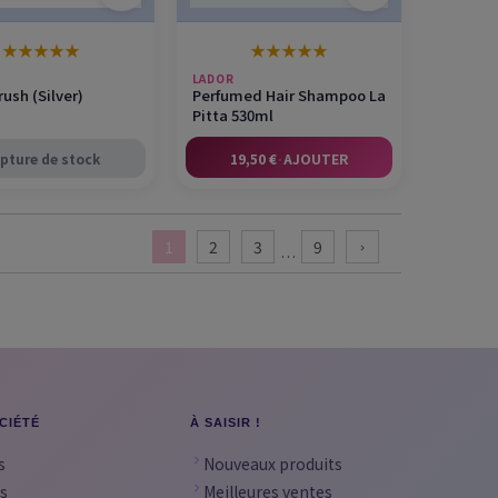
★
★
★
★
★
★
★
★
★
★
LADOR
ush (Silver)
Perfumed Hair Shampoo La
Pitta 530ml
pture de stock
19,50 €
·
AJOUTER
1
2
3
9
chevron_right
…
CIÉTÉ
À SAISIR !
s
Nouveaux produits
s
Meilleures ventes