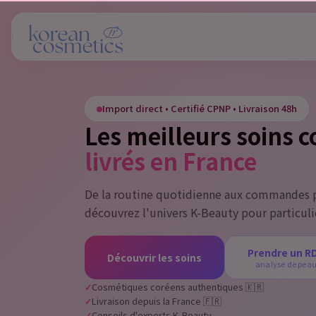
Si
Import direct • Certifié CPNP • Livraison 48h
You
Les meilleurs soins 
livrés en France
De la routine quotidienne aux commandes p
découvrez l'univers K-Beauty pour particuli
Prendre un R
Découvrir les soins
analyse de pea
Cosmétiques coréens authentiques 🇰🇷
Livraison depuis la France 🇫🇷
Conseils d'experts K-Beauty