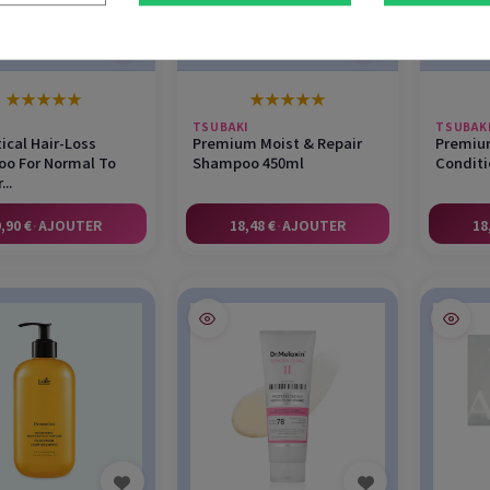
★
★
★
★
★
★
★
★
★
★
TSUBAKI
TSUBAK
ical Hair-Loss
Premium Moist & Repair
Premium
o For Normal To
Shampoo 450ml
Conditi
...
,90 €
·
AJOUTER
18,48 €
·
AJOUTER
18