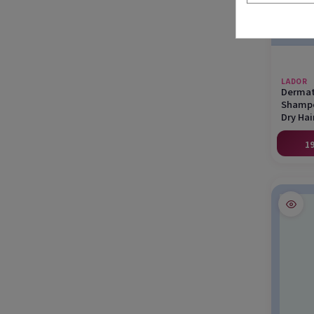
LADOR
Dermat
Shampo
Dry Hair
19