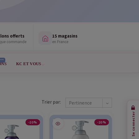
lons offerts
15 magasins
aque commande
en France
***
ONS
KC ET VOUS
Trier par:
Pertinence
Se connecter
-20%
-20%