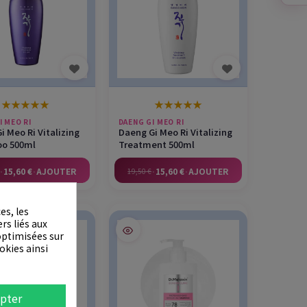
★
★
★
★
★
★
★
★
★
★
I MEO RI
DAENG GI MEO RI
i Meo Ri Vitalizing
Daeng Gi Meo Ri Vitalizing
o 500ml
Treatment 500ml
·
15,60 €
·
AJOUTER
·
15,60 €
·
AJOUTER
19,50 €
es, les
rs liés aux
 optimisées sur
okies ainsi
pter