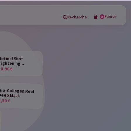
Panier
Recherche
0
×
Retinal Shot
Tightening...
18,90 €
in
Bio-Collagen Real
Deep Mask
5,50 €