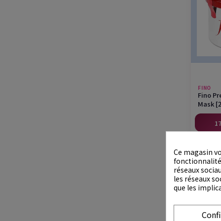
FINO
Fino P
Mask [
17
Ce magasin vo
fonctionnalités
réseaux sociau
les réseaux so
que les implic
Conf