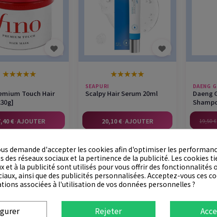
★
★
★
★
★
★
★
★
★
★
SEAPURI
DAENG G
remium Touch Hair
Scalpy Hair Serum 20ml
Daeng G
230g]
Shampo
,40 €
·
AJOUTER
20,10 €
·
AJOUTER
19,50 €
us demande d'accepter les cookies afin d'optimiser les performanc
 des réseaux sociaux et la pertinence de la publicité. Les cookies tie
x et à la publicité sont utilisés pour vous offrir des fonctionnalités
ciaux, ainsi que des publicités personnalisées. Acceptez-vous ces co
ations associées à l'utilisation de vos données personnelles ?
igurer
Rejeter
Acce