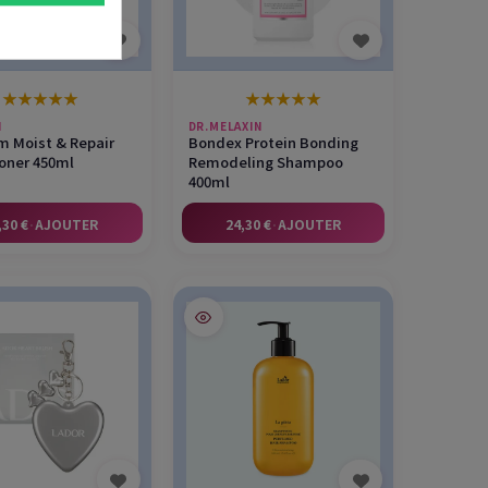
★
★
★
★
★
★
★
★
★
★
I
DR.MELAXIN
 Moist & Repair
Bondex Protein Bonding
oner 450ml
Remodeling Shampoo
400ml
,30 €
·
AJOUTER
24,30 €
·
AJOUTER