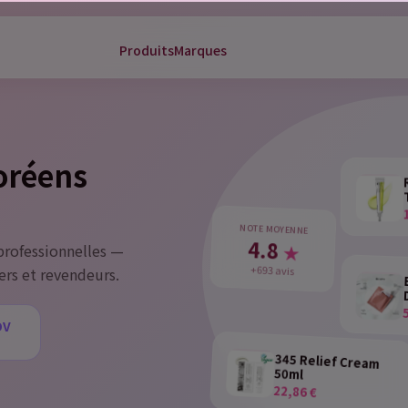
Produits
Marques
gn in
 need to be logged in to save products in your wish list.
coréens
Cancel
NOTE MOYENNE
Sign 
4.8
★
rofessionnelles —
+693 avis
ers et revendeurs.
DV
u
345 Relief Cream
50ml
22,86 €