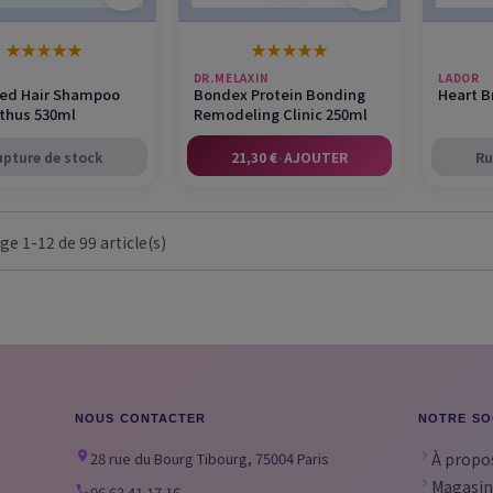
★
★
★
★
★
★
★
★
★
★
DR.MELAXIN
LADOR
ed Hair Shampoo
Bondex Protein Bonding
Heart Br
hus 530ml
Remodeling Clinic 250ml
upture de stock
21,30 €
·
AJOUTER
Ru
ge 1-12 de 99 article(s)
NOUS CONTACTER
NOTRE SO
28 rue du Bourg Tibourg, 75004 Paris
À propo
Magasin
06 63 41 17 16