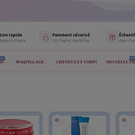
tion rapide
Paiement sécurisé
Échantil
epuis la France
CB, PayPal, Apple Pay
dans ch
EW
**
NS
MAQUILLAGE
CHEVEUX ET CORPS
NOS SÉLECTI