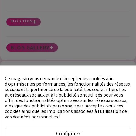
BLOG TAGS
BLOG GALLERY
L'INGRÉDIENT CENTELLA ASIATICA - CICA
Ce magasin vous demande d'accepter les cookies afin
d'optimiser les performances, les fonctionnalités des réseaux
3958
Views
3
Liked
January 25th 2024
Posted by:
Web Administrator
sociaux et la pertinence de la publicité. Les cookies tiers liés
aux réseaux sociaux et à la publicité sont utilisés pour vous
offrir des fonctionnalités optimisées sur les réseaux sociaux,
ainsi que des publicités personnalisées. Acceptez-vous ces
cookies ainsi que les implications associées à l'utilisation de
Nom botanique :
Centella asiatica (Gotu kola, herbe du tigre,
vos données personnelles ?
brahmi asiatique)
Propriétés principales :
- Cicatrisation de la peau : La Centella asiatica est réputée
Configurer