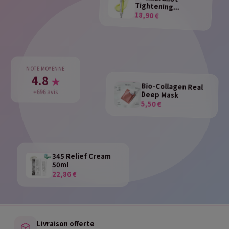
Tightening...
18,90 €
NOTE MOYENNE
4.8
★
Bio-Collagen Real
Deep Mask
+696 avis
5,50 €
345 Relief Cream
50ml
22,86 €
Livraison offerte