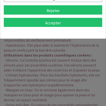
pour ses propriétés cicatrisantes. Elle favorise la
régénération cellulaire, accélérant ainsi la guérison des plaies
Rejeter
et des cicatrices.
- Anti-inflammatoire : Elle possède des propriétés anti-
inflammatoires qui aident à apaiser la peau irritée, rouge et
Accepter
sujette aux inflammations.
- Antioxydant : La Centella est riche en antioxydants, ce qui
contribue à protéger la peau contre les radicaux libres
responsables du vieillissement prématuré.
- Hydratation : Elle peut aider à maintenir l'hydratation de la
peau en renforçant la barrière cutanée.
Utilisations dans les produits cosmétiques coréens :
- Sérums : La Centella asiatica est souvent incluse dans des
sérums pour ses propriétés curatives. Ces sérums peuvent
aider à réduire l'apparence des cicatrices et à apaiser la peau.
- Crèmes hydratantes : Pour ses bienfaits hydratants, elle est
fréquemment ajoutée aux crèmes pour le visage afin
d'apporter une hydratation supplémentaire.
- Masques en tissu : On la retrouve également dans des
masques en tissu pour le visage pour apaiser la peau et lui
donner un aspect revitalisé.
- Soins anti-âge : En raison de ses propriétés antioxydantes,