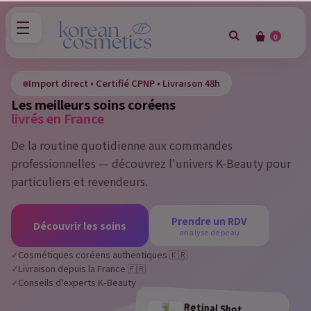
0
×
Sign in
Import direct • Certifié CPNP • Livraison 48h
Les meilleurs soins coréens
You need to be logged in to save products in your wish
livrés en France
list.
De la routine quotidienne aux commandes
professionnelles — découvrez l'univers K-Beauty pour
particuliers et revendeurs.
Cancel
Sign in
Prendre un RDV
Découvrir les soins
analyse de peau
Cosmétiques coréens authentiques 🇰🇷
Livraison depuis la France 🇫🇷
Conseils d'experts K-Beauty
Retinal Shot