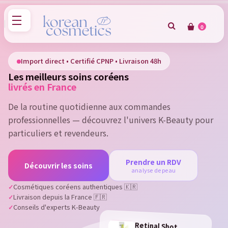
0
×
Sign in
Import direct • Certifié CPNP • Livraison 48h
Les meilleurs soins coréens
You need to be logged in to save products in your wish
livrés en France
list.
De la routine quotidienne aux commandes
professionnelles — découvrez l'univers K-Beauty pour
particuliers et revendeurs.
Cancel
Sign in
Prendre un RDV
Découvrir les soins
analyse de peau
Cosmétiques coréens authentiques 🇰🇷
Livraison depuis la France 🇫🇷
Conseils d'experts K-Beauty
Retinal Shot