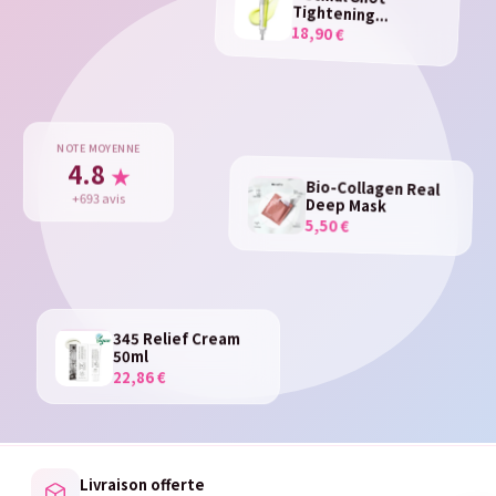
Tightening...
18,90 €
NOTE MOYENNE
4.8
★
Bio-Collagen Real
Deep Mask
+693 avis
5,50 €
345 Relief Cream
50ml
22,86 €
Livraison offerte