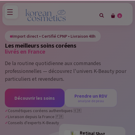
0
×
Sign in
Import direct • Certifié CPNP • Livraison 48h
Les meilleurs soins coréens
You need to be logged in to save products in your wish
livrés en France
list.
De la routine quotidienne aux commandes
professionnelles — découvrez l'univers K-Beauty pour
particuliers et revendeurs.
Cancel
Sign in
Prendre un RDV
Découvrir les soins
analyse de peau
Cosmétiques coréens authentiques 🇰🇷
Livraison depuis la France 🇫🇷
Conseils d'experts K-Beauty
Retinal Shot