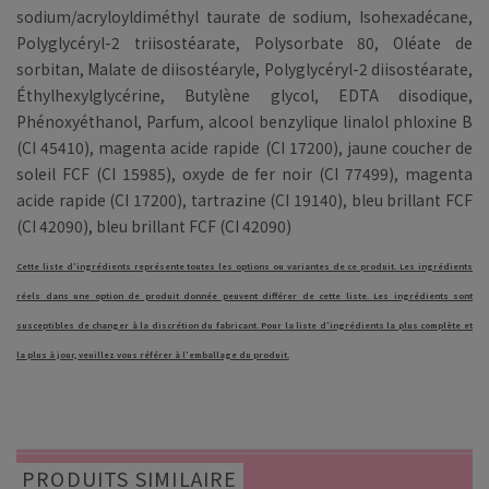
sodium/acryloyldiméthyl taurate de sodium, Isohexadécane,
Polyglycéryl-2 triisostéarate, Polysorbate 80, Oléate de
sorbitan, Malate de diisostéaryle, Polyglycéryl-2 diisostéarate,
Éthylhexylglycérine, Butylène glycol, EDTA disodique,
Phénoxyéthanol, Parfum, alcool benzylique linalol phloxine B
(CI 45410), magenta acide rapide (CI 17200), jaune coucher de
soleil FCF (CI 15985), oxyde de fer noir (CI 77499), magenta
acide rapide (CI 17200), tartrazine (CI 19140), bleu brillant FCF
(CI 42090), bleu brillant FCF (CI 42090)
Cette liste d'ingrédients représente toutes les options ou variantes de ce produit. Les ingrédients
réels dans une option de produit donnée peuvent différer de cette liste. Les ingrédients sont
susceptibles de changer à la discrétion du fabricant. Pour la liste d'ingrédients la plus complète et
la plus à jour, veuillez vous référer à l'emballage du produit.
PRODUITS SIMILAIRE