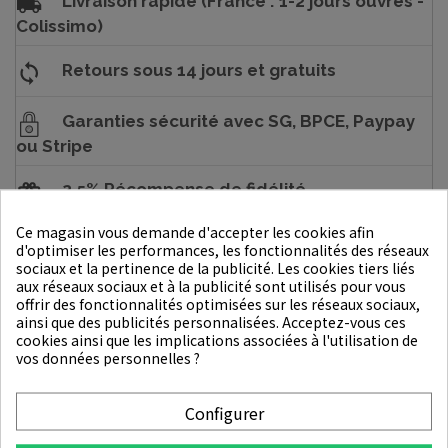
Livraison rapide (France : 1-2 jours ouvrés -
Colissimo)
Retours sous 14 jours et gratuits
Garanties sécurité avec SG, BPCE, Paypay
ou Stripe
2.5% Récompense de fidélité
Ce magasin vous demande d'accepter les cookies afin
d'optimiser les performances, les fonctionnalités des réseaux
sociaux et la pertinence de la publicité. Les cookies tiers liés
DESCRIPTION
aux réseaux sociaux et à la publicité sont utilisés pour vous
offrir des fonctionnalités optimisées sur les réseaux sociaux,
DÉTAILS DU PRODUIT
ainsi que des publicités personnalisées. Acceptez-vous ces
cookies ainsi que les implications associées à l'utilisation de
vos données personnelles ?
Mode d'emploi
: Étalez la formule depuis l'intérieur de vos
lèvres.
Configurer
Précaution d’usage
: