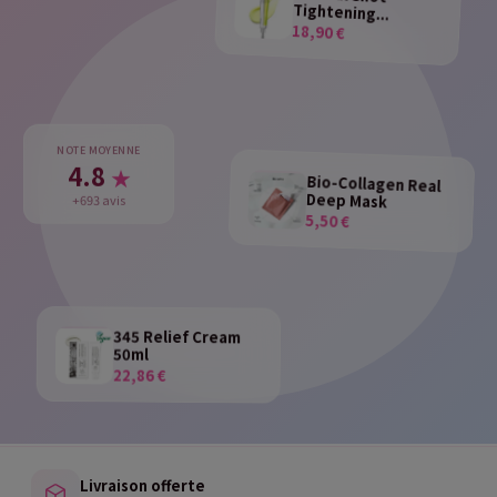
Tightening...
18,90 €
NOTE MOYENNE
4.8
★
Bio-Collagen Real
Deep Mask
+693 avis
5,50 €
345 Relief Cream
50ml
22,86 €
Livraison offerte