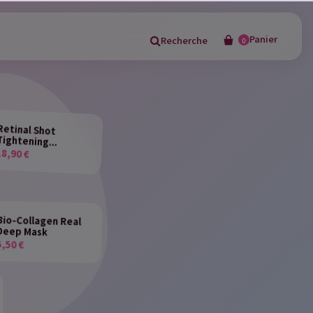
Panier
Recherche
0
×
Retinal Shot
Tightening...
18,90 €
in
Bio-Collagen Real
Deep Mask
5,50 €