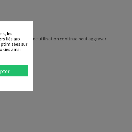
es, les
 un médecin car une utilisation continue peut aggraver
rs liés aux
 optimisées sur
okies ainsi
pter