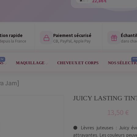
tion rapide
Paiement sécurisé
Échantil
epuis la France
CB, PayPal, Apple Pay
dans ch
EW
**
NS
MAQUILLAGE
CHEVEUX ET CORPS
NOS SÉLECTI
ya Jam]
JUICY LASTING TINT
13,50 €
● Lèvres juteuses : Juicy év
attrayantes. Les couleurs peuv