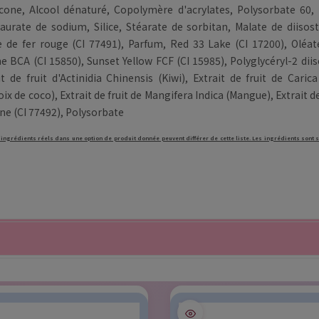
one, Alcool dénaturé, Copolymère d'acrylates, Polysorbate 60, É
urate de sodium, Silice, Stéarate de sorbitan, Malate de diisost
e de fer rouge (CI 77491), Parfum, Red 33 Lake (CI 17200), Oléa
BCA (CI 15850), Sunset Yellow FCF (CI 15985), Polyglycéryl-2 diis
t de fruit d'Actinidia Chinensis (Kiwi), Extrait de fruit de Caric
x de coco), Extrait de fruit de Mangifera Indica (Mangue), Extrait de
une (CI 77492), Polysorbate
 ingrédients réels dans une option de produit donnée peuvent différer de cette liste. Les ingrédients sont s