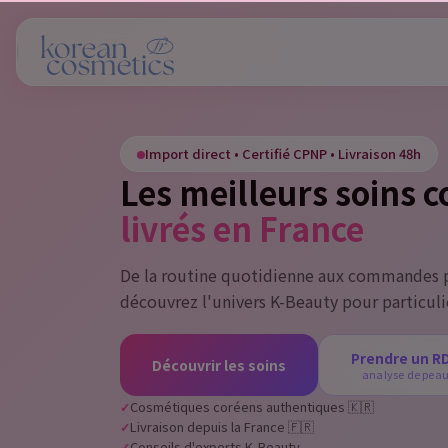
Si
Import direct • Certifié CPNP • Livraison 48h
You
Les meilleurs soins 
livrés en France
De la routine quotidienne aux commandes p
découvrez l'univers K-Beauty pour particuli
Prendre un R
Découvrir les soins
analyse de pea
Cosmétiques coréens authentiques 🇰🇷
Livraison depuis la France 🇫🇷
Conseils d'experts K-Beauty