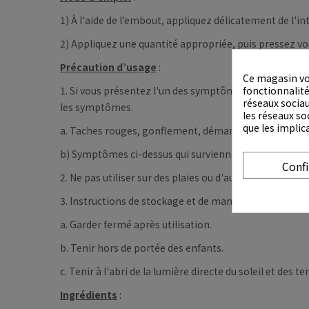
1) À l'aide de l'embout, appliquez délicatement de l'int
2) Appliquez une quantité appropriée, puis pressez vos l
Précaution d’usage
:
Ce magasin vo
1. Si vous présentez l'un des symptômes suivants pend
fonctionnalités
réseaux sociau
les symptômes.
les réseaux so
que les implic
a. Taches rouges, gonflement, démangeaisons, irritati
b) Symptômes ci-dessus qui surviennent après une expo
Conf
2. Ne pas utiliser sur des plaies ou d'autres zones affe
3. Instructions de stockage et de manipulation
a. Garder fermé après utilisation.
b. Tenir hors de portée des enfants.
c. Tenir à l'abri de la lumière directe du soleil et des
Ingrédients
: