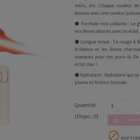
mûrs, etc. Chaque couleur de 
douces avec une couleur juteus
● Formule non collante : Le glo
vos lèvres douces avec un éclat 
● Longue tenue : Ce rouge à lè
brillance et les lèvres charn
masques pour ces jours-là. De p
éclat clair !
● Hydratant : Hydratant qui ne
plume et finition humide.
Quantité
(Dispo.: 0)
AJOUT
block
RUPTURE