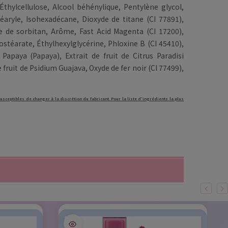
thylcellulose, Alcool béhénylique, Pentylène glycol,
éaryle, Isohexadécane, Dioxyde de titane (CI 77891),
te de sorbitan, Arôme, Fast Acid Magenta (CI 17200),
ostéarate, Éthylhexylglycérine, Phloxine B (CI 45410),
a Papaya (Papaya), Extrait de fruit de Citrus Paradisi
 fruit de Psidium Guajava, Oxyde de fer noir (CI 77499),
usceptibles de changer à la discrétion du fabricant. Pour la liste d'ingrédients la plus