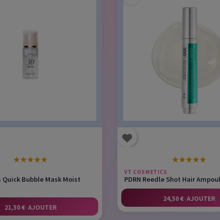
★
★
★
★
★
★
★
★
★
★
VT COSMETICS
 Quick Bubble Mask Moist
PDRN Reedle Shot Hair Ampou
24,50 €
·
AJOUTER
21,50 €
·
AJOUTER