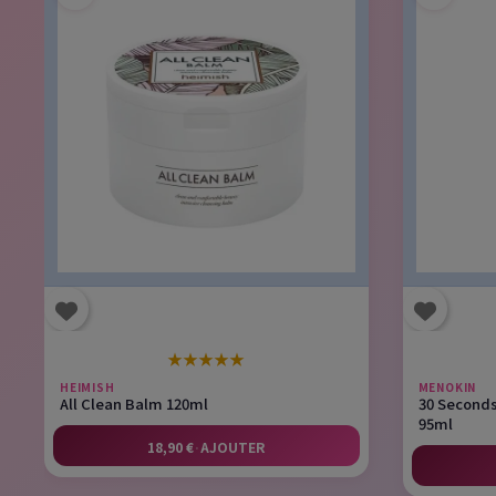
★
★
★
★
★
HEIMISH
MENOKIN
All Clean Balm 120ml
30 Seconds
95ml
18,90 €
·
AJOUTER