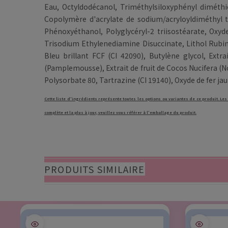
Eau, Octyldodécanol, Triméthylsiloxyphényl diméthic
Copolymère d'acrylate de sodium/acryloyldiméthyl ta
Phénoxyéthanol, Polyglycéryl-2 triisostéarate, Oxyd
Trisodium Ethylenediamine Disuccinate, Lithol Rubine 
Bleu brillant FCF (CI 42090), Butylène glycol, Extrai
(Pamplemousse), Extrait de fruit de Cocos Nucifera (Noi
Polysorbate 80, Tartrazine (CI 19140), Oxyde de fer ja
Cette liste d'ingrédients représente toutes les options ou variantes de ce produit. Les
complète et la plus à jour, veuillez vous référer à l'emballage du produit.
PRODUITS SIMILAIRE