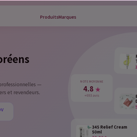
Produits
Marques
gn in
 need to be logged in to save products in your wish list.
coréens
Cancel
Sign 
NOTE MOYENNE
rofessionnelles —
4.8
★
ers et revendeurs.
+693 avis
DV
u
345 Relief Cream
50ml
22,86 €