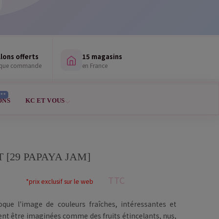
lons offerts
15 magasins
aque commande
en France
***
ONS
KC ET VOUS
 [29 PAPAYA JAM]
TTC
*prix exclusif sur le web
oque l'image de couleurs fraîches, intéressantes et
ent être imaginées comme des fruits étincelants, nus,