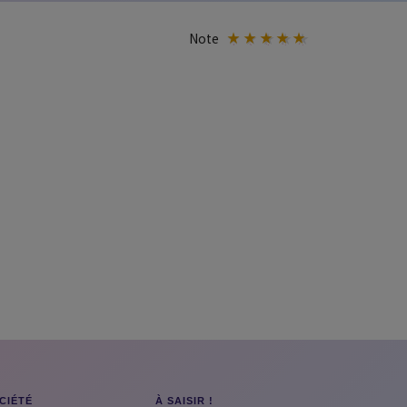
Note
CIÉTÉ
À SAISIR !