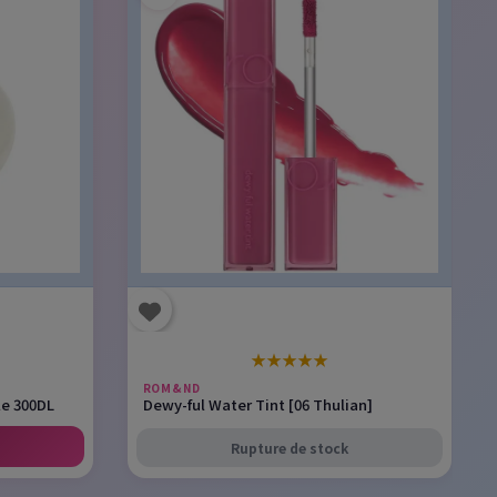
★
★
★
★
★
ROM&ND
le 300DL
Dewy-ful Water Tint [06 Thulian]
Rupture de stock