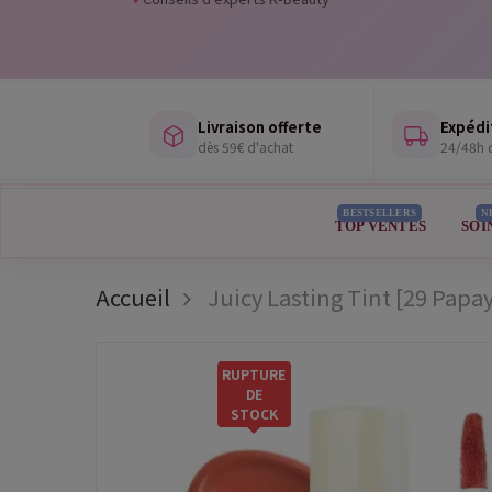
Livraison offerte
Expédi
dès 59€ d'achat
24/48h d
BESTSELLERS
N
TOP VENTES
SOI
Accueil
Juicy Lasting Tint [29 Papa
RUPTURE
DE
STOCK