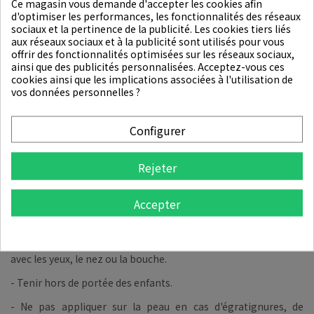
Ce magasin vous demande d'accepter les cookies afin
d'optimiser les performances, les fonctionnalités des réseaux
DÉTAILS DU PRODUIT
sociaux et la pertinence de la publicité. Les cookies tiers liés
aux réseaux sociaux et à la publicité sont utilisés pour vous
offrir des fonctionnalités optimisées sur les réseaux sociaux,
Mode d'emploi
:
ainsi que des publicités personnalisées. Acceptez-vous ces
cookies ainsi que les implications associées à l'utilisation de
1. Appliquez le tonique sur la peau après le nettoyage.
vos données personnelles ?
2. Après avoir ouvert le sachet, retirez les films et appliquez le
Configurer
masque sur votre visage.
3. Après 15-20 minutes, retirez le masque. Si nécessaire,
Rejeter
terminez avec une crème hydratante.
Précaution d’usage
:
Accepter
- Utiliser uniquement pour l'usage prévu.
- Pour usage externe uniquement. Ne pas mettre en contact
avec les yeux, le nez ou la bouche.
- Tenir hors de portée des enfants.
- Ne pas appliquer sur la peau en cas d'égratignures, de