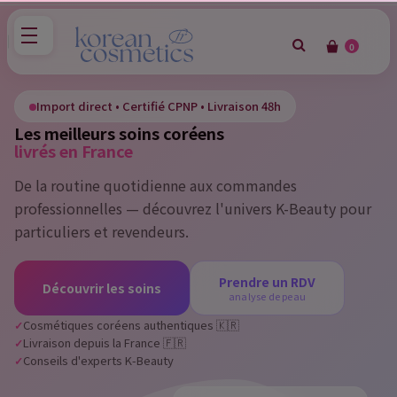
0
×
Sign in
Import direct • Certifié CPNP • Livraison 48h
Les meilleurs soins coréens
You need to be logged in to save products in your wish
livrés en France
list.
De la routine quotidienne aux commandes
professionnelles — découvrez l'univers K-Beauty pour
particuliers et revendeurs.
Cancel
Sign in
Prendre un RDV
Découvrir les soins
analyse de peau
Cosmétiques coréens authentiques 🇰🇷
Livraison depuis la France 🇫🇷
Conseils d'experts K-Beauty