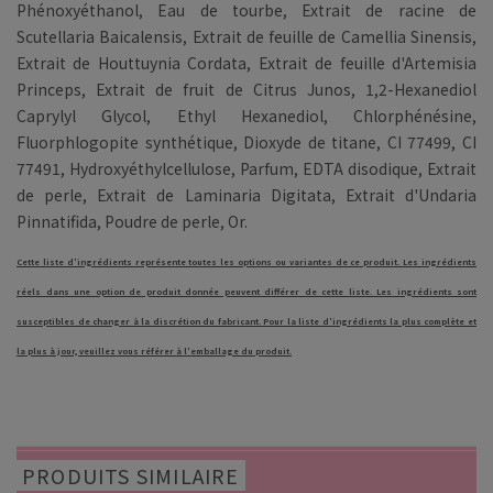
Phénoxyéthanol, Eau de tourbe, Extrait de racine de
Scutellaria Baicalensis, Extrait de feuille de Camellia Sinensis,
Extrait de Houttuynia Cordata, Extrait de feuille d'Artemisia
Princeps, Extrait de fruit de Citrus Junos, 1,2-Hexanediol
Caprylyl Glycol, Ethyl Hexanediol, Chlorphénésine,
Fluorphlogopite synthétique, Dioxyde de titane, CI 77499, CI
77491, Hydroxyéthylcellulose, Parfum, EDTA disodique, Extrait
de perle, Extrait de Laminaria Digitata, Extrait d'Undaria
Pinnatifida, Poudre de perle, Or.
Cette liste d'ingrédients représente toutes les options ou variantes de ce produit. Les ingrédients
réels dans une option de produit donnée peuvent différer de cette liste. Les ingrédients sont
susceptibles de changer à la discrétion du fabricant. Pour la liste d'ingrédients la plus complète et
la plus à jour, veuillez vous référer à l'emballage du produit.
PRODUITS SIMILAIRE