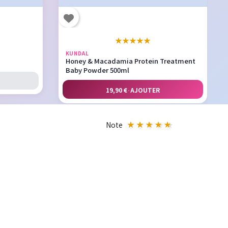
★
★
★
★
★
KUNDAL
Honey & Macadamia Protein Treatment
Baby Powder 500ml
19,90 €
·
AJOUTER
Note