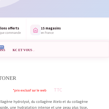
lons offerts
15 magasins
aque commande
en France
***
ONS
KC ET VOUS
 TONER
TTC
*prix exclusif sur le web
lagène hydrolysé, du collagène Atelo et du collagène
pide, une hydratation intense et une peau plus lisse,