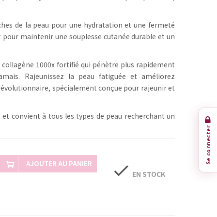
uches de la peau pour une hydratation et une fermeté
t pour maintenir une souplesse cutanée durable et un
e collagène 1000x fortifié qui pénètre plus rapidement
mais. Rajeunissez la peau fatiguée et améliorez
 révolutionnaire, spécialement conçue pour rajeunir et
s et convient à tous les types de peau recherchant un
Se connecter
AJOUTER AU PANIER
check
EN STOCK