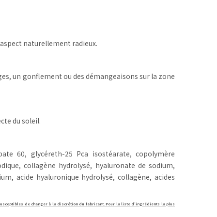
 aspect naturellement radieux.
ouges, un gonflement ou des démangeaisons sur la zone
cte du soleil.
rbate 60, glycéreth-25 Pca isostéarate, copolymère
odique, collagène hydrolysé, hyaluronate de sodium,
um, acide hyaluronique hydrolysé, collagène, acides
usceptibles de changer à la discrétion du fabricant. Pour la liste d'ingrédients la plus