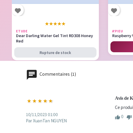
★
★
★
★
★
ETUDE
A'PIEU
Dear Darling Water Gel Tint RD308 Honey
Raspberry 
Red
Rupture de stock
Commentaires (1)
Avis de 
Ce produi
10/11/2023 01:00
0
Par XuanTan NGUYEN