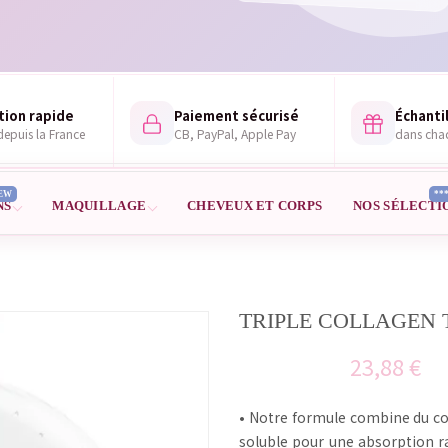
tion rapide
Paiement sécurisé
Échantil
epuis la France
CB, PayPal, Apple Pay
dans ch
EW
**
NS
MAQUILLAGE
CHEVEUX ET CORPS
NOS SÉLECTI
TRIPLE COLLAGEN
23,88 €
• Notre formule combine du col
soluble pour une absorption ra