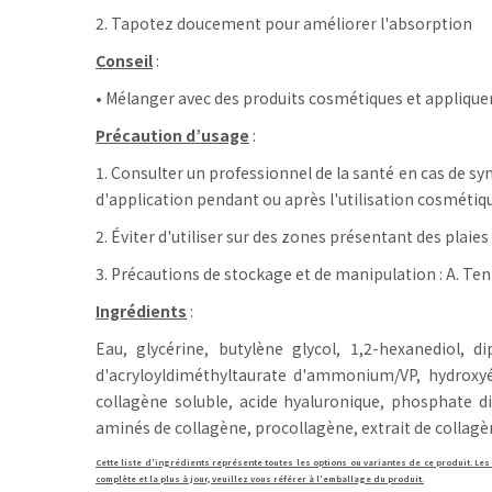
2. Tapotez doucement pour améliorer l'absorption
Conseil
:
• Mélanger avec des produits cosmétiques et appliquer
Précaution d’usage
:
1. Consulter un professionnel de la santé en cas de 
d'application pendant ou après l'utilisation cosmétiq
2. Éviter d'utiliser sur des zones présentant des plaies
3. Précautions de stockage et de manipulation : A. Tenir
Ingrédients
:
Eau, glycérine, butylène glycol, 1,2-hexanediol, 
d'acryloyldiméthyltaurate d'ammonium/​VP, hydroxyé
collagène soluble, acide hyaluronique, phosphate d
aminés de collagène, procollagène, extrait de collagè
Cette liste d'ingrédients représente toutes les options ou variantes de ce produit. Les
complète et la plus à jour, veuillez vous référer à l'emballage du produit.