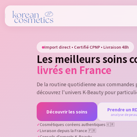
Si
Import direct • Certifié CPNP • Livraison 48h
You
Les meilleurs soins 
livrés en France
De la routine quotidienne aux commandes p
découvrez l'univers K-Beauty pour particuli
Prendre un R
Découvrir les soins
analyse de pea
Cosmétiques coréens authentiques 🇰🇷
Livraison depuis la France 🇫🇷
Conseils d'experts K-Beauty