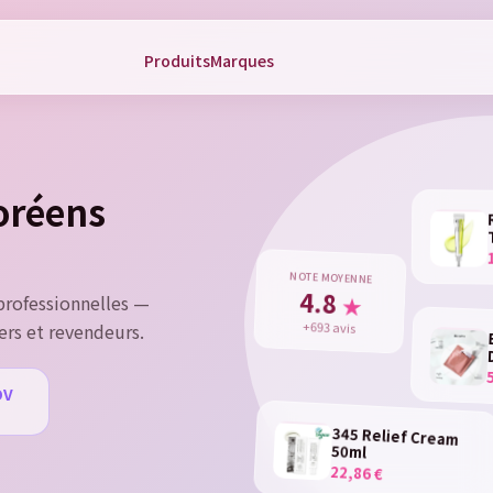
Produits
Marques
gn in
 need to be logged in to save products in your wish list.
coréens
Cancel
NOTE MOYENNE
Sign 
4.8
★
rofessionnelles —
+693 avis
ers et revendeurs.
DV
u
345 Relief Cream
50ml
22,86 €