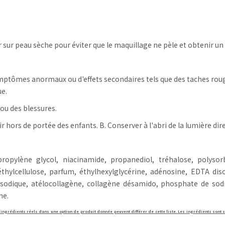
 sur peau sèche pour éviter que le maquillage ne pèle et obtenir un
symptômes anormaux ou d'effets secondaires tels que des taches r
ue.
 ou des blessures.
 hors de portée des enfants. B. Conserver à l'abri de la lumière dire
dipropylène glycol, niacinamide, propanediol, tréhalose, polyso
thylcellulose, parfum, éthylhexylglycérine, adénosine, EDTA dis
isodique, atélocollagène, collagène désamido, phosphate de sodi
ne.
 ingrédients réels dans une option de produit donnée peuvent différer de cette liste. Les ingrédients sont s