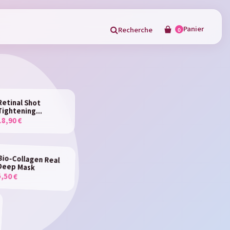
Panier
Recherche
0
×
Retinal Shot
Tightening...
18,90 €
in
Bio-Collagen Real
Deep Mask
5,50 €