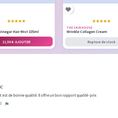
★
★
★
★
★
★
★
★
★
★
THE SKIN HOUSE
Vinegar Hair Mist 105ml
Wrinkle Collagen Cream
11,50 €
·
AJOUTER
Rupture de stock
KC
t est de bonne qualité. Il offre un bon rapport qualité-prix
0