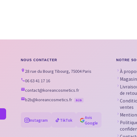
NOUS CONTACTER
NOTRE SO
28 rue du Bourg Tibourg, 75004 Paris
À propo
Magasin
06 63 41 17 16
Livraiso
contact@koreancosmetics.fr
de retou
b2b@koreancosmetics.fr
Conditi
B2B
ventes
Mention
Avis
Instagram
TikTok
Politiqu
Google
confiden
Contact