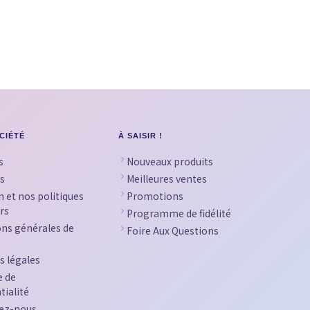
CIÉTÉ
À SAISIR !
s
Nouveaux produits
s
Meilleures ventes
n et nos politiques
Promotions
rs
Programme de fidélité
ons générales de
Foire Aux Questions
s légales
e de
tialité
ez-nous