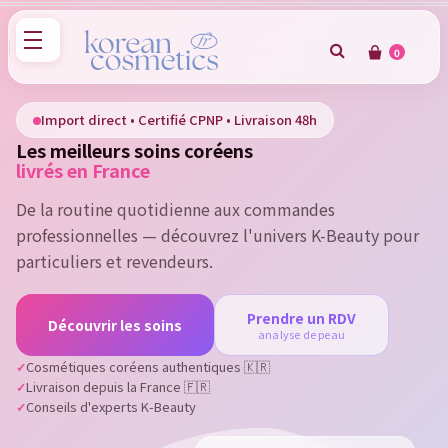
0
×
Sign in
Import direct • Certifié CPNP • Livraison 48h
Les meilleurs soins coréens
You need to be logged in to save products in your wish
livrés en France
list.
De la routine quotidienne aux commandes
professionnelles — découvrez l'univers K-Beauty pour
particuliers et revendeurs.
Cancel
Sign in
Prendre un RDV
Découvrir les soins
analyse de peau
Cosmétiques coréens authentiques 🇰🇷
Livraison depuis la France 🇫🇷
Conseils d'experts K-Beauty