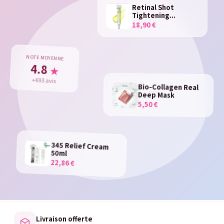
Retinal Shot
Tightening...
18,90 €
NOTE MOYENNE
4.8
★
+693 avis
Bio-Collagen Real
Deep Mask
5,50 €
345 Relief Cream
50ml
22,86 €
Livraison offerte