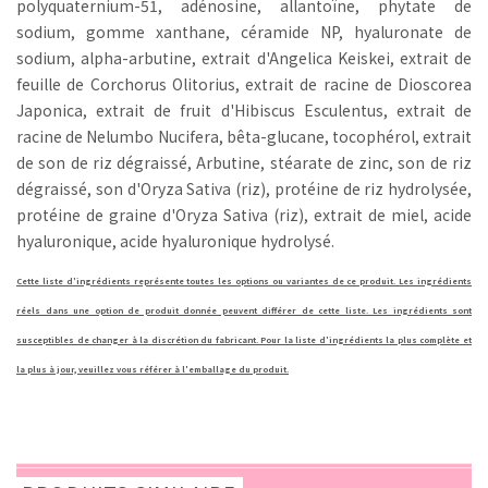
polyquaternium-51, adénosine, allantoïne, phytate de
sodium, gomme xanthane, céramide NP, hyaluronate de
sodium, alpha-arbutine, extrait d'Angelica Keiskei, extrait de
feuille de Corchorus Olitorius, extrait de racine de Dioscorea
Japonica, extrait de fruit d'Hibiscus Esculentus, extrait de
racine de Nelumbo Nucifera, bêta-glucane, tocophérol, extrait
de son de riz dégraissé,
Arbutine, stéarate de zinc, son de riz
dégraissé, son d'Oryza Sativa (riz), protéine de riz hydrolysée,
protéine de graine d'Oryza Sativa (riz), extrait de miel, acide
hyaluronique, acide hyaluronique hydrolysé.
Cette liste d'ingrédients représente toutes les options ou variantes de ce produit. Les ingrédients
réels dans une option de produit donnée peuvent différer de cette liste. Les ingrédients sont
susceptibles de changer à la discrétion du fabricant. Pour la liste d'ingrédients la plus complète et
la plus à jour, veuillez vous référer à l'emballage du produit.