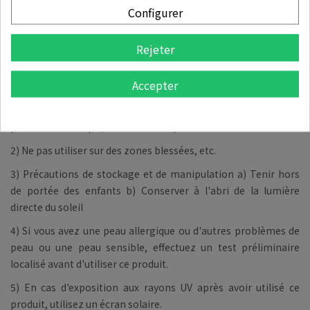
Configurer
efficacité accrue.
Précaution d’usage
:
Rejeter
1) Si vous ressentez des symptômes anormaux ou des effets
secondaires tels que des taches rouges, un gonflement ou des
Accepter
démangeaisons sur la zone d'utilisation en raison de la
lumière directe du soleil pendant ou après l'utilisation du
produit cosmétique, consultez un spécialiste.
2) Ne pas utiliser sur des zones blessées, etc.
3) Précautions de stockage et de manipulation a) Tenir hors
de portée des enfants b) Conserver à l'abri de la lumière
directe du soleil
4) Si vous avez une peau allergique ou d'autres problèmes de
peau ou une peau sensible, effectuez un test préliminaire
localisé avant d'utiliser ce produit.
5) En cas d'exposition aux rayons UV après avoir utilisé ce
produit, utilisez un écran solaire.