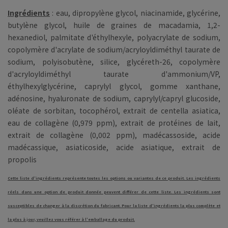
Ingrédients
: eau, dipropylène glycol, niacinamide, glycérine,
butylène glycol, huile de graines de macadamia, 1,2-
hexanediol, palmitate d'éthylhexyle, polyacrylate de sodium,
copolymère d'acrylate de sodium/acryloyldiméthyl taurate de
sodium, polyisobutène, silice, glycéreth-26, copolymère
d'acryloyldiméthyl taurate d'ammonium/VP,
éthylhexylglycérine, caprylyl glycol, gomme xanthane,
adénosine, hyaluronate de sodium, caprylyl/capryl glucoside,
oléate de sorbitan, tocophérol, extrait de centella asiatica,
eau de collagène (0,979 ppm), extrait de protéines de lait,
extrait de collagène (0,002 ppm), madécassoside, acide
madécassique, asiaticoside, acide asiatique, extrait de
propolis
Cette liste d'ingrédients représente toutes les options ou variantes de ce produit. Les ingrédients
réels dans une option de produit donnée peuvent différer de cette liste. Les ingrédients sont
susceptibles de changer à la discrétion du fabricant. Pour la liste d'ingrédients la plus complète et
la plus à jour, veuillez vous référer à l'emballage du produit.