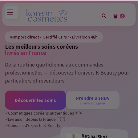
0
×
Sign in
Import direct • Certifié CPNP • Livraison 48h
Les meilleurs soins coréens
You need to be logged in to save products in your wish
livrés en France
list.
De la routine quotidienne aux commandes
professionnelles — découvrez l'univers K-Beauty pour
particuliers et revendeurs.
Cancel
Sign in
Prendre un RDV
Découvrir les soins
analyse de peau
Cosmétiques coréens authentiques 🇰🇷
Livraison depuis la France 🇫🇷
Conseils d'experts K-Beauty
Retinal Shot