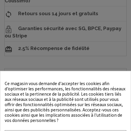
Colissimo)
Retours sous 14 jours et gratuits
Garanties sécurité avec SG, BPCE, Paypay
ou Stripe
2.5% Récompense de fidélité
DESCRIPTION
Ce magasin vous demande d'accepter les cookies afin
DÉTAILS DU PRODUIT
d'optimiser les performances, les fonctionnalités des réseaux
sociaux et la pertinence de la publicité. Les cookies tiers liés
aux réseaux sociaux et à la publicité sont utilisés pour vous
Mode d'emploi
: Après avoir soigneusement lavé votre visage,
offrir des fonctionnalités optimisées sur les réseaux sociaux,
appliquez une quantité appropriée et massez en effectuant
ainsi que des publicités personnalisées. Acceptez-vous ces
cookies ainsi que les implications associées à l'utilisation de
des mouvements de roulement. Une fois le Collagen Riddle
vos données personnelles ?
Shot 100 absorbé, terminez en appliquant un soin hydratant
ou un soin contenant des ingrédients efficaces pour une