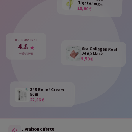
Tightening...
18,90 €
NOTE MOYENNE
4.8
★
Bio-Collagen Real
Deep Mask
+693 avis
5,50 €
345 Relief Cream
50ml
22,86 €
Livraison offerte