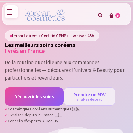
0
×
Sign in
Import direct • Certifié CPNP • Livraison 48h
Les meilleurs soins coréens
You need to be logged in to save products in your wish
livrés en France
list.
De la routine quotidienne aux commandes
professionnelles — découvrez l'univers K-Beauty pour
particuliers et revendeurs.
Cancel
Sign in
Prendre un RDV
Découvrir les soins
analyse de peau
Cosmétiques coréens authentiques 🇰🇷
Livraison depuis la France 🇫🇷
Conseils d'experts K-Beauty