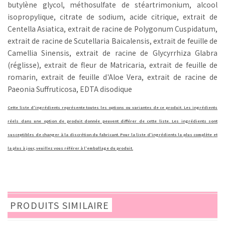
butylène glycol, méthosulfate de stéartrimonium, alcool
isopropylique, citrate de sodium, acide citrique, extrait de
Centella Asiatica, extrait de racine de Polygonum Cuspidatum,
extrait de racine de Scutellaria Baicalensis, extrait de feuille de
Camellia Sinensis, extrait de racine de Glycyrrhiza Glabra
(réglisse), extrait de fleur de Matricaria, extrait de feuille de
romarin, extrait de feuille d'Aloe Vera, extrait de racine de
Paeonia Suffruticosa, EDTA disodique
Cette liste d'ingrédients représente toutes les options ou variantes de ce produit. Les ingrédients
réels dans une option de produit donnée peuvent différer de cette liste. Les ingrédients sont
susceptibles de changer à la discrétion du fabricant. Pour la liste d'ingrédients la plus complète et
la plus à jour, veuillez vous référer à l'emballage du produit.
PRODUITS SIMILAIRE