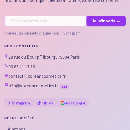
produits authentiques, livraison rapide, expertise coréenne.
Nouveautés K-Beauty chaque mois · Sans spam
NOUS CONTACTER
28 rue du Bourg Tibourg, 75004 Paris
06 63 41 17 16
contact@koreancosmetics.fr
b2b@koreancosmetics.fr
B2B
Instagram
TikTok
Avis Google
NOTRE SOCIÉTÉ
À propos