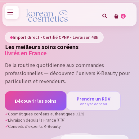
0
×
Sign in
Import direct • Certifié CPNP • Livraison 48h
Les meilleurs soins coréens
You need to be logged in to save products in your wish
livrés en France
list.
De la routine quotidienne aux commandes
professionnelles — découvrez l'univers K-Beauty pour
particuliers et revendeurs.
Cancel
Sign in
Prendre un RDV
Découvrir les soins
analyse de peau
Cosmétiques coréens authentiques 🇰🇷
Livraison depuis la France 🇫🇷
Conseils d'experts K-Beauty