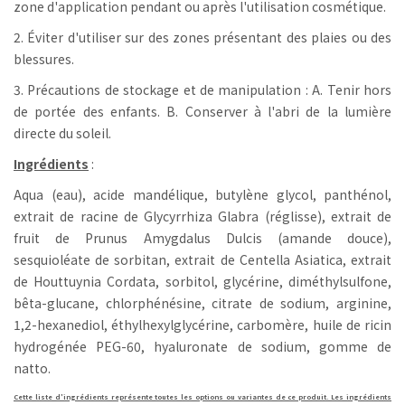
zone d'application pendant ou après l'utilisation cosmétique.
2. Éviter d'utiliser sur des zones présentant des plaies ou des
blessures.
3. Précautions de stockage et de manipulation : A. Tenir hors
de portée des enfants. B. Conserver à l'abri de la lumière
directe du soleil.
Ingrédients
:
Aqua (eau), acide mandélique, butylène glycol, panthénol,
extrait de racine de Glycyrrhiza Glabra (réglisse), extrait de
fruit de Prunus Amygdalus Dulcis (amande douce),
sesquioléate de sorbitan, extrait de Centella Asiatica, extrait
de Houttuynia Cordata, sorbitol, glycérine, diméthylsulfone,
bêta-glucane, chlorphénésine, citrate de sodium, arginine,
1,2-hexanediol, éthylhexylglycérine, carbomère, huile de ricin
hydrogénée PEG-60, hyaluronate de sodium, gomme de
natto.
Cette liste d'ingrédients représente toutes les options ou variantes de ce produit. Les ingrédients