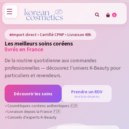
0
×
Sign in
Import direct • Certifié CPNP • Livraison 48h
Les meilleurs soins coréens
You need to be logged in to save products in your wish
livrés en France
list.
De la routine quotidienne aux commandes
professionnelles — découvrez l'univers K-Beauty pour
particuliers et revendeurs.
Cancel
Sign in
Prendre un RDV
Découvrir les soins
analyse de peau
Cosmétiques coréens authentiques 🇰🇷
Livraison depuis la France 🇫🇷
Conseils d'experts K-Beauty