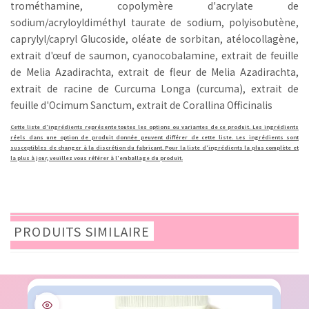
trométhamine, copolymère d'acrylate de
sodium/acryloyldiméthyl taurate de sodium, polyisobutène,
caprylyl/capryl Glucoside, oléate de sorbitan, atélocollagène,
extrait d'œuf de saumon, cyanocobalamine, extrait de feuille
de Melia Azadirachta, extrait de fleur de Melia Azadirachta,
extrait de racine de Curcuma Longa (curcuma), extrait de
feuille d'Ocimum Sanctum, extrait de Corallina Officinalis
Cette liste d'ingrédients représente toutes les options ou variantes de ce produit. Les ingrédients
réels dans une option de produit donnée peuvent différer de cette liste. Les ingrédients sont
susceptibles de changer à la discrétion du fabricant. Pour la liste d'ingrédients la plus complète et
la plus à jour, veuillez vous référer à l'emballage du produit.
PRODUITS SIMILAIRE