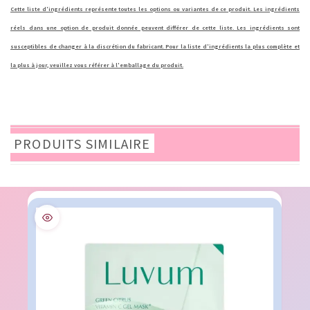
Cette liste d'ingrédients représente toutes les options ou variantes de ce produit. Les ingrédients
réels dans une option de produit donnée peuvent différer de cette liste. Les ingrédients sont
susceptibles de changer à la discrétion du fabricant. Pour la liste d'ingrédients la plus complète et
la plus à jour, veuillez vous référer à l'emballage du produit.
PRODUITS SIMILAIRE