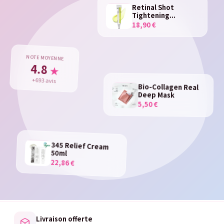
Retinal Shot
Tightening...
18,90 €
NOTE MOYENNE
4.8
★
+693 avis
Bio-Collagen Real
Deep Mask
5,50 €
345 Relief Cream
50ml
22,86 €
Livraison offerte