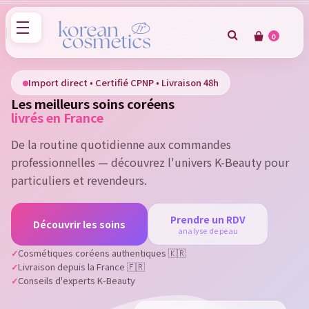
0
×
Sign in
Import direct • Certifié CPNP • Livraison 48h
Les meilleurs soins coréens
You need to be logged in to save products in your wish
livrés en France
list.
De la routine quotidienne aux commandes
professionnelles — découvrez l'univers K-Beauty pour
particuliers et revendeurs.
Cancel
Sign in
Prendre un RDV
Découvrir les soins
analyse de peau
Cosmétiques coréens authentiques 🇰🇷
Livraison depuis la France 🇫🇷
Conseils d'experts K-Beauty