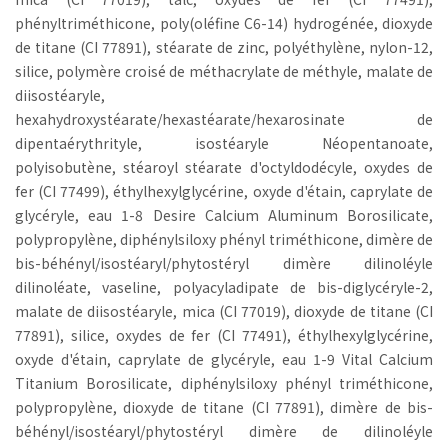
phényltriméthicone, poly(oléfine C6-14) hydrogénée, dioxyde
de titane (CI 77891), stéarate de zinc, polyéthylène, nylon-12,
silice, polymère croisé de méthacrylate de méthyle, malate de
diisostéaryle,
hexahydroxystéarate/hexastéarate/hexarosinate de
dipentaérythrityle, isostéaryle Néopentanoate,
polyisobutène, stéaroyl stéarate d'octyldodécyle, oxydes de
fer (CI 77499), éthylhexylglycérine, oxyde d'étain, caprylate de
glycéryle, eau 1-8 Desire Calcium Aluminum Borosilicate,
polypropylène, diphénylsiloxy phényl triméthicone, dimère de
bis-béhényl/isostéaryl/phytostéryl dimère dilinoléyle
dilinoléate, vaseline, polyacyladipate de bis-diglycéryle-2,
malate de diisostéaryle, mica (CI 77019), dioxyde de titane (CI
77891), silice, oxydes de fer (CI 77491), éthylhexylglycérine,
oxyde d'étain, caprylate de glycéryle, eau 1-9 Vital Calcium
Titanium Borosilicate, diphénylsiloxy phényl triméthicone,
polypropylène, dioxyde de titane (CI 77891), dimère de bis-
béhényl/isostéaryl/phytostéryl dimère de dilinoléyle