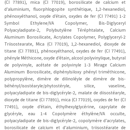
(CI 77891), mica (CI 77019), borosilicate de calcium et
d'aluminium, fluorphlogopite synthétique, 1,2-hexanediol,
phénoxyéthanol, oxyde d'étain, oxydes de fer (CI 77491) 1-2
Symbol Ethylene/VA Copolymer, Bis-Diglyceryl
Polyacyladipate-2, Polybutylène Téréphtalate, Calcium
Aluminum Borosilicate, Acrylates Copolymer, Polyglyceryl-2
Triisostearate, Mica (CI 77019), 1,2-hexanediol, dioxyde de
titane (CI 77891), phénoxyéthanol, oxydes de fer (CI 77491),
phényle Méthicone, oxyde d'étain, alcool polyvinylique, butyral
de polyvinyle, acétate de polyvinyle 1-3 Mirage Calcium
Aluminum Borosilicate, diphénylsiloxy phényl triméthicone,
polypropylène, dimère de dilinoléyle de dimère de bis-
béhényl/isostéaryle/phytostéryle, silice, vaseline,
polyacyladipate de bis-diglycéryle-2, malate de diisostéaryle,
dioxyde de titane (CI 77891), mica (CI 77019), oxydes de fer (CI
77491), oxyde d'étain, éthylhexylglycérine, caprylate de
glycéryle, eau 1-4 Copolymère éthylène/VA occulte,
polyacyladipate de bis-diglycéryle-2, copolymère d'acrylates,
borosilicate de calcium et d'aluminium, triisostéarate de