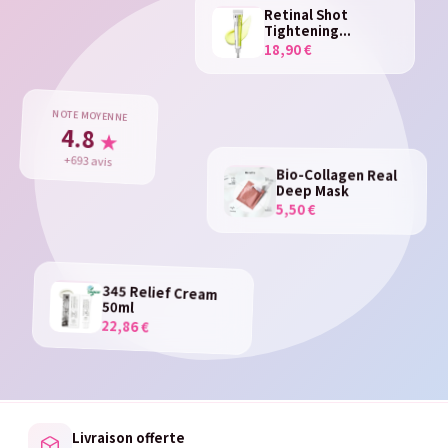
Retinal Shot
Tightening...
18,90 €
NOTE MOYENNE
4.8
★
+693 avis
Bio-Collagen Real
Deep Mask
5,50 €
345 Relief Cream
50ml
22,86 €
Livraison offerte