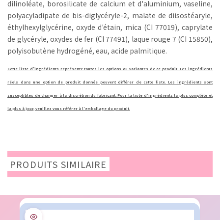
dilinoléate, borosilicate de calcium et d'aluminium, vaseline,
polyacyladipate de bis-diglycéryle-2, malate de diisostéaryle,
éthylhexylglycérine, oxyde d'étain, mica (CI 77019), caprylate
de glycéryle, oxydes de fer (CI 77491), laque rouge 7 (CI 15850),
polyisobutène hydrogéné, eau, acide palmitique.
Cette liste d'ingrédients représente toutes les options ou variantes de ce produit. Les ingrédients
réels dans une option de produit donnée peuvent différer de cette liste. Les ingrédients sont
susceptibles de changer à la discrétion du fabricant. Pour la liste d'ingrédients la plus complète et
la plus à jour, veuillez vous référer à l'emballage du produit.
PRODUITS SIMILAIRE