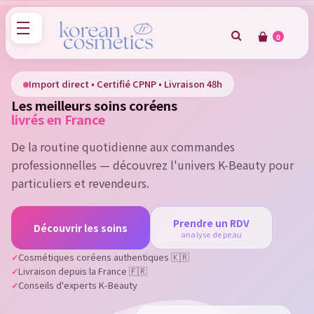
0
×
Sign in
Import direct • Certifié CPNP • Livraison 48h
Les meilleurs soins coréens
You need to be logged in to save products in your wish
livrés en France
list.
De la routine quotidienne aux commandes
professionnelles — découvrez l'univers K-Beauty pour
particuliers et revendeurs.
Cancel
Sign in
Prendre un RDV
Découvrir les soins
analyse de peau
Cosmétiques coréens authentiques 🇰🇷
Livraison depuis la France 🇫🇷
Conseils d'experts K-Beauty