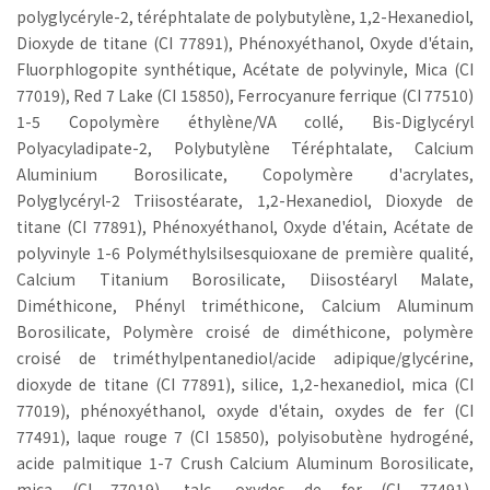
polyglycéryle-2, téréphtalate de polybutylène, 1,2-Hexanediol,
Dioxyde de titane (CI 77891), Phénoxyéthanol, Oxyde d'étain,
Fluorphlogopite synthétique, Acétate de polyvinyle, Mica (CI
77019), Red 7 Lake (CI 15850), Ferrocyanure ferrique (CI 77510)
1-5 Copolymère éthylène/VA collé, Bis-Diglycéryl
Polyacyladipate-2, Polybutylène Téréphtalate, Calcium
Aluminium Borosilicate, Copolymère d'acrylates,
Polyglycéryl-2 Triisostéarate, 1,2-Hexanediol, Dioxyde de
titane (CI 77891), Phénoxyéthanol, Oxyde d'étain, Acétate de
polyvinyle 1-6 Polyméthylsilsesquioxane de première qualité,
Calcium Titanium Borosilicate, Diisostéaryl Malate,
Diméthicone, Phényl triméthicone, Calcium Aluminum
Borosilicate, Polymère croisé de diméthicone, polymère
croisé de triméthylpentanediol/acide adipique/glycérine,
dioxyde de titane (CI 77891), silice, 1,2-hexanediol, mica (CI
77019), phénoxyéthanol, oxyde d'étain, oxydes de fer (CI
77491), laque rouge 7 (CI 15850), polyisobutène hydrogéné,
acide palmitique 1-7 Crush Calcium Aluminum Borosilicate,
mica (CI 77019), talc, oxydes de fer (CI 77491),