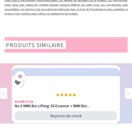
Cette liste d'ingrédients représente toutes les options ou variantes de ce produit. Les ingrédients
réels dans une option de produit donnée peuvent différer de cette liste. Les ingrédients sont
susceptibles de changer à la discrétion du fabricant. Pour la liste d'ingrédients la plus complète et
la plus à jour, veuillez vous référer à l'emballage du produit.
PRODUITS SIMILAIRE
★
★
★
★
★
NUMBUZIN
No.9 NMN Bio Lifting-Sil Essence + NMN Bio...
Rupture de stock