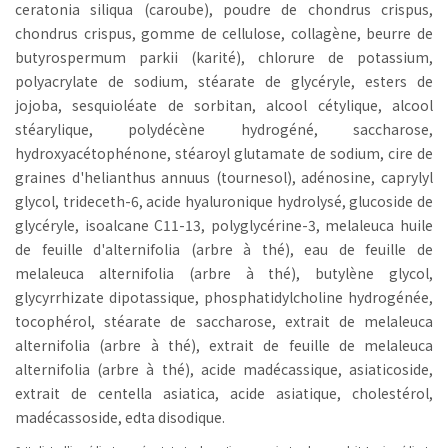
ceratonia siliqua (caroube), poudre de chondrus crispus,
chondrus crispus, gomme de cellulose, collagène, beurre de
butyrospermum parkii (karité), chlorure de potassium,
polyacrylate de sodium, stéarate de glycéryle, esters de
jojoba, sesquioléate de sorbitan, alcool cétylique, alcool
stéarylique, polydécène hydrogéné, saccharose,
hydroxyacétophénone, stéaroyl glutamate de sodium, cire de
graines d'helianthus annuus (tournesol), adénosine, caprylyl
glycol, trideceth-6, acide hyaluronique hydrolysé, glucoside de
glycéryle, isoalcane C11-13, polyglycérine-3, melaleuca huile
de feuille d'alternifolia (arbre à thé), eau de feuille de
melaleuca alternifolia (arbre à thé), butylène glycol,
glycyrrhizate dipotassique, phosphatidylcholine hydrogénée,
tocophérol, stéarate de saccharose, extrait de melaleuca
alternifolia (arbre à thé), extrait de feuille de melaleuca
alternifolia (arbre à thé), acide madécassique, asiaticoside,
extrait de centella asiatica, acide asiatique, cholestérol,
madécassoside, edta disodique.