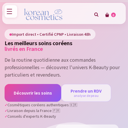
0
×
Sign in
Import direct • Certifié CPNP • Livraison 48h
Les meilleurs soins coréens
You need to be logged in to save products in your wish
livrés en France
list.
De la routine quotidienne aux commandes
professionnelles — découvrez l'univers K-Beauty pour
particuliers et revendeurs.
Cancel
Sign in
Prendre un RDV
Découvrir les soins
analyse de peau
Cosmétiques coréens authentiques 🇰🇷
Livraison depuis la France 🇫🇷
Conseils d'experts K-Beauty