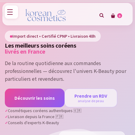
0
×
Sign in
Import direct • Certifié CPNP • Livraison 48h
Les meilleurs soins coréens
You need to be logged in to save products in your wish
livrés en France
list.
De la routine quotidienne aux commandes
professionnelles — découvrez l'univers K-Beauty pour
particuliers et revendeurs.
Cancel
Sign in
Prendre un RDV
Découvrir les soins
analyse de peau
Cosmétiques coréens authentiques 🇰🇷
Livraison depuis la France 🇫🇷
Conseils d'experts K-Beauty