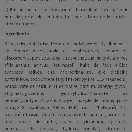
4) Précautions de conservation et de manipulation : a) Tenir
hors de portée des enfants. b) Tenir à l'abri de la lumière
directe du soleil.
Ingrédients
:
Octyldodécanol, triisostéarate de polyglycéryle-2, dilinoléate
de dimère d'isostéaryle de phytostéryle, malate de
diisostéaryle, polyisobutène, cire synthétique, huile de graines
d'Helianthus annuus (tournesol), huile de fruit d'Olea
europaea (olive), cire microcristalline, cire d'abeille
synthétique, copolymère éthylène/propylène, 1,2-hexanediol,
borosilicate de calcium et de titane, parfum, caprylyl glycol,
éthylhexylglycérine, hydroxyhydrocinnamate de
pentaérythrityle tétra-di-t-butyle, dioxyde de titane, jaune
orangé S (Sunflower Yellow FCF), rose d'hélidonée CN,
tocophérol, oxyde d'étain, eau, poudre de diamant, poudre de
rubis, poudre de saphir, linalol, hexylcinnamal, géraniol,
benzoate de benzyle, hydroxycitronellal, citronellol,