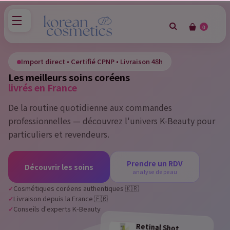
0
×
Sign in
Import direct • Certifié CPNP • Livraison 48h
Les meilleurs soins coréens
You need to be logged in to save products in your wish
livrés en France
list.
De la routine quotidienne aux commandes
professionnelles — découvrez l'univers K-Beauty pour
particuliers et revendeurs.
Cancel
Sign in
Prendre un RDV
Découvrir les soins
analyse de peau
Cosmétiques coréens authentiques 🇰🇷
Livraison depuis la France 🇫🇷
Conseils d'experts K-Beauty
Retinal Shot