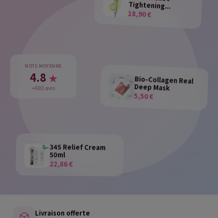
Tightening...
18,90 €
NOTE MOYENNE
4.8
★
Bio-Collagen Real
Deep Mask
+693 avis
5,50 €
345 Relief Cream
50ml
22,86 €
Livraison offerte