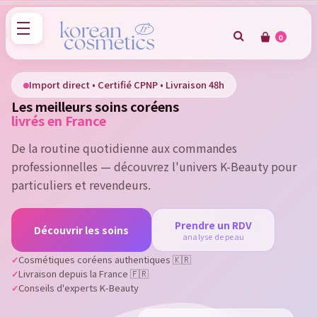
0
×
Sign in
Import direct • Certifié CPNP • Livraison 48h
Les meilleurs soins coréens
You need to be logged in to save products in your wish
livrés en France
list.
De la routine quotidienne aux commandes
professionnelles — découvrez l'univers K-Beauty pour
particuliers et revendeurs.
Cancel
Sign in
Prendre un RDV
Découvrir les soins
analyse de peau
Cosmétiques coréens authentiques 🇰🇷
Livraison depuis la France 🇫🇷
Conseils d'experts K-Beauty