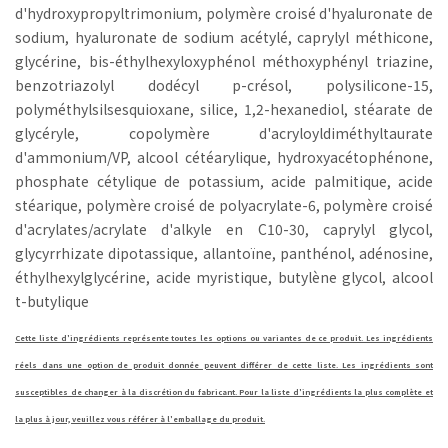
d'hydroxypropyltrimonium, polymère croisé d'hyaluronate de
sodium, hyaluronate de sodium acétylé, caprylyl méthicone,
glycérine, bis-éthylhexyloxyphénol méthoxyphényl triazine,
benzotriazolyl dodécyl p-crésol, polysilicone-15,
polyméthylsilsesquioxane, silice, 1,2-hexanediol, stéarate de
glycéryle, copolymère d'acryloyldiméthyltaurate
d'ammonium/VP, alcool cétéarylique, hydroxyacétophénone,
phosphate cétylique de potassium, acide palmitique, acide
stéarique, polymère croisé de polyacrylate-6, polymère croisé
d'acrylates/acrylate d'alkyle en C10-30, caprylyl glycol,
glycyrrhizate dipotassique, allantoïne, panthénol, adénosine,
éthylhexylglycérine, acide myristique, butylène glycol, alcool
t-butylique
Cette liste d'ingrédients représente toutes les options ou variantes de ce produit. Les ingrédients
réels dans une option de produit donnée peuvent différer de cette liste. Les ingrédients sont
susceptibles de changer à la discrétion du fabricant. Pour la liste d'ingrédients la plus complète et
la plus à jour, veuillez vous référer à l'emballage du produit.