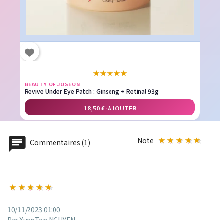
★
★
★
★
★
BEAUTY OF JOSEON
Revive Under Eye Patch : Ginseng + Retinal 93g
18,50 €
·
AJOUTER
Note
Commentaires (1)
10/11/2023 01:00
Par XuanTan NGUYEN