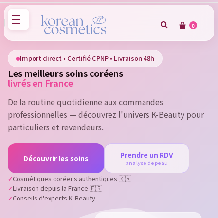
0
×
Sign in
Import direct • Certifié CPNP • Livraison 48h
Les meilleurs soins coréens
You need to be logged in to save products in your wish
livrés en France
list.
De la routine quotidienne aux commandes
professionnelles — découvrez l'univers K-Beauty pour
particuliers et revendeurs.
Cancel
Sign in
Prendre un RDV
Découvrir les soins
analyse de peau
Cosmétiques coréens authentiques 🇰🇷
Livraison depuis la France 🇫🇷
Conseils d'experts K-Beauty