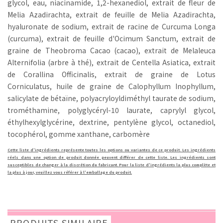
glycol, eau, niacinamide, 1,2-hexanediol, extrait de fleur de
Melia Azadirachta, extrait de feuille de Melia Azadirachta,
hyaluronate de sodium, extrait de racine de Curcuma Longa
(curcuma), extrait de feuille d'Ocimum Sanctum, extrait de
graine de Theobroma Cacao (cacao), extrait de Melaleuca
Alternifolia (arbre à thé), extrait de Centella Asiatica, extrait
de Corallina Officinalis, extrait de graine de Lotus
Corniculatus, huile de graine de Calophyllum Inophyllum,
salicylate de bétaïne, polyacryloyldiméthyl taurate de sodium,
trométhamine, polyglycéryl-10 laurate, caprylyl glycol,
éthylhexylglycérine, dextrine, pentylène glycol, octanediol,
tocophérol, gomme xanthane, carbomère
Cette liste d'ingrédients représente toutes les options ou variantes de ce produit. Les ingrédients
réels dans une option de produit donnée peuvent différer de cette liste. Les ingrédients sont
susceptibles de changer à la discrétion du fabricant. Pour la liste d'ingrédients la plus complète et
la plus à jour, veuillez vous référer à l'emballage du produit.
PRODUITS SIMILAIRE