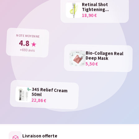
Retinal Shot
Tightening...
18,90 €
NOTE MOYENNE
4.8
★
+693 avis
Bio-Collagen Real
Deep Mask
5,50 €
345 Relief Cream
50ml
22,86 €
Livraison offerte