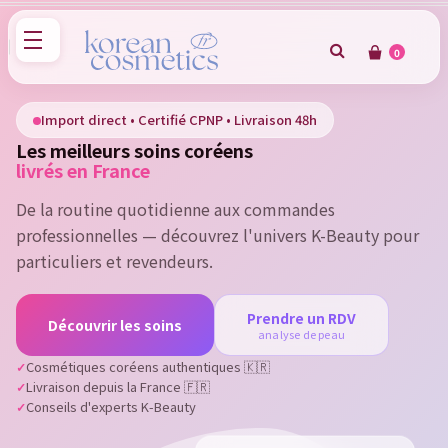
0
×
Sign in
Import direct • Certifié CPNP • Livraison 48h
Les meilleurs soins coréens
You need to be logged in to save products in your wish
livrés en France
list.
De la routine quotidienne aux commandes
professionnelles — découvrez l'univers K-Beauty pour
particuliers et revendeurs.
Cancel
Sign in
Prendre un RDV
Découvrir les soins
analyse de peau
Cosmétiques coréens authentiques 🇰🇷
Livraison depuis la France 🇫🇷
Conseils d'experts K-Beauty