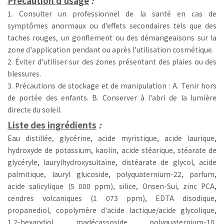
Précaution d’usage
:
1. Consulter un professionnel de la santé en cas de
symptômes anormaux ou d'effets secondaires tels que des
taches rouges, un gonflement ou des démangeaisons sur la
zone d'application pendant ou après l'utilisation cosmétique.
2. Éviter d'utiliser sur des zones présentant des plaies ou des
blessures.
3. Précautions de stockage et de manipulation : A. Tenir hors
de portée des enfants. B. Conserver à l'abri de la lumière
directe du soleil.
Liste des ingrédients
:
Eau distillée, glycérine, acide myristique, acide laurique,
hydroxyde de potassium, kaolin, acide stéarique, stéarate de
glycéryle, laurylhydroxysultaïne, distéarate de glycol, acide
palmitique, lauryl glucoside, polyquaternium-22, parfum,
acide salicylique (5 000 ppm), silice, Onsen-Sui, zinc PCA,
cendres volcaniques (1 073 ppm), EDTA disodique,
propanediol, copolymère d'acide lactique/acide glycolique,
1,2-hexandiol, madécassoside, polyquaternium-10,