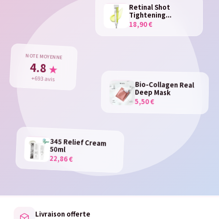
Retinal Shot
Tightening...
18,90 €
NOTE MOYENNE
4.8
★
+693 avis
Bio-Collagen Real
Deep Mask
5,50 €
345 Relief Cream
50ml
22,86 €
Livraison offerte