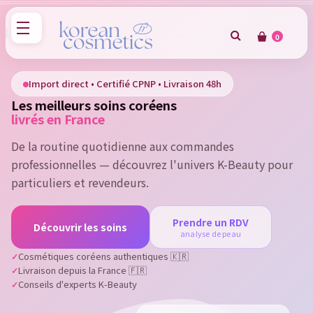
0
×
Sign in
Import direct • Certifié CPNP • Livraison 48h
Les meilleurs soins coréens
You need to be logged in to save products in your wish
livrés en France
list.
De la routine quotidienne aux commandes
professionnelles — découvrez l'univers K-Beauty pour
particuliers et revendeurs.
Cancel
Sign in
Prendre un RDV
Découvrir les soins
analyse de peau
Cosmétiques coréens authentiques 🇰🇷
Livraison depuis la France 🇫🇷
Conseils d'experts K-Beauty