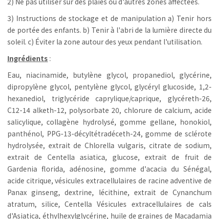
2) Ne pas utiliser sur des plaies ou d'autres zones affectées.
3) Instructions de stockage et de manipulation a) Tenir hors
de portée des enfants. b) Tenir à l'abri de la lumière directe du
soleil. c) Éviter la zone autour des yeux pendant l'utilisation.
Ingrédients
:
Eau, niacinamide, butylène glycol, propanediol, glycérine,
dipropylène glycol, pentylène glycol, glycéryl glucoside, 1,2-
hexanediol, triglycéride caprylique/caprique, glycéreth-26,
C12-14 alketh-12, polysorbate 20, chlorure de calcium, acide
salicylique, collagène hydrolysé, gomme gellane, honokiol,
panthénol, PPG-13-décyltétradéceth-24, gomme de sclérote
hydrolysée, extrait de Chlorella vulgaris, citrate de sodium,
extrait de Centella asiatica, glucose, extrait de fruit de
Gardenia florida, adénosine, gomme d'acacia du Sénégal,
acide citrique, vésicules extracellulaires de racine adventive de
Panax ginseng, dextrine, lécithine, extrait de Cynanchum
atratum, silice, Centella Vésicules extracellulaires de cals
d'Asiatica, éthylhexylglycérine, huile de graines de Macadamia