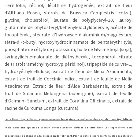
Ternifolia, rétinol, lécithine hydrogénée, extrait de fleur
d'Althaea Rosea, stérols de Brassica Campestris (colza),
glycine, cholestérol, laurate de polyglycéryl-10, lauroyl
glutamate de phytostéryl/béhényle/octyldodécyle, acétate de
tocophéryle, stéarate d'hydroxyde d'aluminium/magnésium,
tétra-di-t-butyl hydroxyhydrocinnamate de pentaérythrityle,
phosphate de cétyle de potassium, huile de Glycine Soja (soja),
syringylidènemalonate de diéthylhexyle, tocophérol, citrate
de tris(tétraméthylhydroxypipéridinol), tripeptide de cuivre-1,
hydroxyéthylcellulose, extrait de fleur de Melia Azadirachta,
extrait de fruit de Coccinia Indica, extrait de feuille de Melia
Azadirachta. Extrait de fleur d'Aloe Barbadensis, extrait de
fruit de Solanum Melongena (aubergine), extrait de feuille
d'Ocimum Sanctum, extrait de Corallina Officinalis, extrait de
racine de Curcuma Longa (curcuma)
Cette liste d'ingrédients représente toutes les options ou variantes de ce produit. Les ingrédients
réels dans une option de produit donnée peuvent différer de cette liste. Les ingrédients sont
susceptibles de changer à la discrétion du fabricant. Pour la liste d'ingrédients la plus complète et