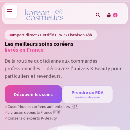
0
×
Sign in
Import direct • Certifié CPNP • Livraison 48h
Les meilleurs soins coréens
You need to be logged in to save products in your wish
livrés en France
list.
De la routine quotidienne aux commandes
professionnelles — découvrez l'univers K-Beauty pour
particuliers et revendeurs.
Cancel
Sign in
Prendre un RDV
Découvrir les soins
analyse de peau
Cosmétiques coréens authentiques 🇰🇷
Livraison depuis la France 🇫🇷
Conseils d'experts K-Beauty