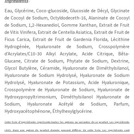
Ingrédients
:
Eau, Glycérine, Coco-glucoside, Glucoside de Décyl, Glycinate
de Cocoyl de Sodium, Octyldodeceth-16, Alaninate de Cocoyl
de Sodium, 1,2-Hexanediol, Gomme Xanthan, Extrait de Fruit
de Vitis Vinifera, Extrait de Centella Asiatica, Extrait de Fruit de
Ficus Carica, Extrait de Fruit de Gardenia Florida, Lécithine
Hydrogénée, Hyaluronate de Sodium, Crosspolymère
d'Acrylates/C10-30 Alkyl Acrylate, Acide Citrique, Bêta-
Glucane, Citrate de Sodium, Phytate de Sodium, Dextrine,
Glycol Butylène, Céramide, Hyaluronate de Diméthylsilanol,
Hyaluronate de Sodium Hydrolysé, Hyaluronate de Sodium
Hydrolysé, Hyaluronate de Potassium, Acide Hyaluronique,
Crosspolymère de Hyaluronate de Sodium, Hyaluronate de
Hydroxypropyltrimonium, Diméthylsilanol Hyaluronate de
Sodium, Hyaluronate Acétylé de Sodium, Parfum,
Hydroxyacétophénone, Éthylhexylglycérine.
Cette liste d'ingrédients représente toutes les options ou variantes de ce produit. Les ingrédients
réels dans une option de produit donnée peuvent différer de cette liste. Les ingrédients sont