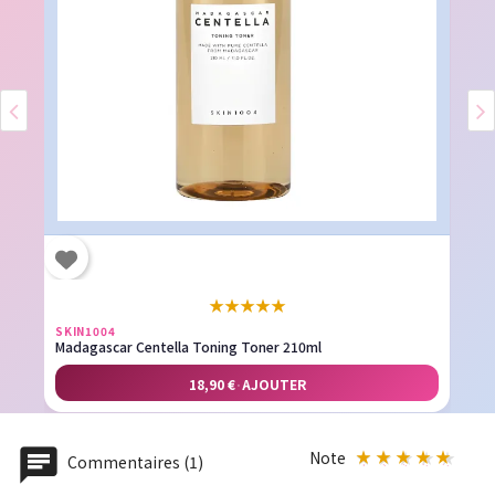
★
★
★
★
★
SKIN1004
Madagascar Centella Toning Toner 210ml
18,90 €
·
AJOUTER
Note
Commentaires (1)