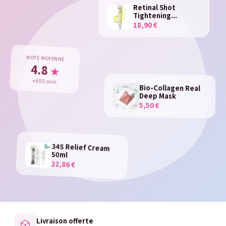
Retinal Shot
Tightening...
18,90 €
NOTE MOYENNE
4.8
★
+693 avis
Bio-Collagen Real
Deep Mask
5,50 €
345 Relief Cream
50ml
22,86 €
Livraison offerte