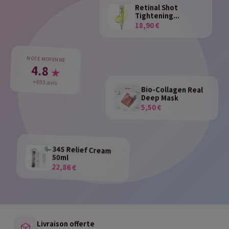
Retinal Shot
Tightening...
18,90 €
NOTE MOYENNE
4.8
★
+693 avis
Bio-Collagen Real
Deep Mask
5,50 €
345 Relief Cream
50ml
22,86 €
Livraison offerte