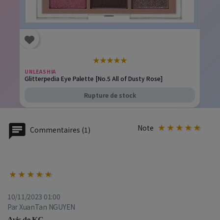
★
★
★
★
★
UNLEASHIA
Glitterpedia Eye Palette [No.5 All of Dusty Rose]
Rupture de stock
Note
Commentaires (1)
10/11/2023 01:00
Par XuanTan NGUYEN
Avis de KC