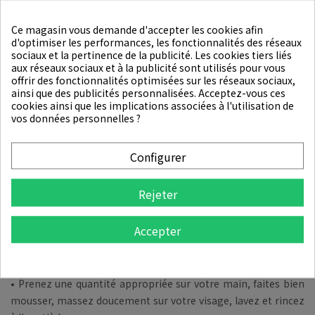
•
Protection de la barrière d'hydratation
: Enrichi en
céramide NP pour renforcer la barrière cutanée naturelle,
Ce magasin vous demande d'accepter les cookies afin
d'optimiser les performances, les fonctionnalités des réseaux
scellant l'hydratation et protégeant des agressions
sociaux et la pertinence de la publicité. Les cookies tiers liés
extérieures tout en prévenant le dessèchement et les
aux réseaux sociaux et à la publicité sont utilisés pour vous
irritations.
offrir des fonctionnalités optimisées sur les réseaux sociaux,
ainsi que des publicités personnalisées. Acceptez-vous ces
•
Exfoliation douce
: Contient du LHA (acide capryloyl
cookies ainsi que les implications associées à l'utilisation de
vos données personnelles ?
salicylique) et du bicarbonate de sodium pour une exfoliation
douce qui élimine les cellules mortes et les impuretés sans
irriter ni dessécher la peau.
Configurer
•
Formule crème-mousse non décapante
: Se transforme en
Rejeter
mousse onctueuse et soyeuse qui nettoie en profondeur sans
laisser la peau de tiraillement ni desséche. Sans alcools
desséchants, parabènes ni sulfates pour un usage quotidien
Accepter
en douceur.
Mode d'emploi
:
• Prenez une quantité appropriée sur votre main, faites bien
mousser, massez doucement sur votre visage, lavez et rincez