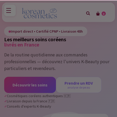
0
×
Sign in
Import direct • Certifié CPNP • Livraison 48h
Les meilleurs soins coréens
You need to be logged in to save products in your wish
livrés en France
list.
De la routine quotidienne aux commandes
professionnelles — découvrez l'univers K-Beauty pour
particuliers et revendeurs.
Cancel
Sign in
Prendre un RDV
Découvrir les soins
analyse de peau
Cosmétiques coréens authentiques 🇰🇷
Livraison depuis la France 🇫🇷
Conseils d'experts K-Beauty