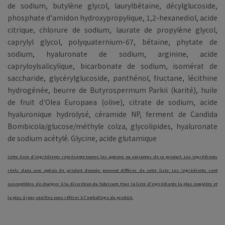
de sodium, butylène glycol, laurylbétaïne, décylglucoside,
phosphate d'amidon hydroxypropylique, 1,2-hexanediol, acide
citrique, chlorure de sodium, laurate de propylène glycol,
caprylyl glycol, polyquaternium-67, bétaïne, phytate de
sodium, hyaluronate de sodium, arginine, acide
capryloylsalicylique, bicarbonate de sodium, isomérat de
saccharide, glycérylglucoside, panthénol, fructane, lécithine
hydrogénée, beurre de Butyrospermum Parkii (karité), huile
de fruit d'Olea Europaea (olive), citrate de sodium, acide
hyaluronique hydrolysé, céramide NP, ferment de Candida
Bombicola/glucose/méthyle colza, glycolipides, hyaluronate
de sodium acétylé. Glycine, acide glutamique
Cette liste d'ingrédients représente toutes les options ou variantes de ce produit. Les ingrédients
réels dans une option de produit donnée peuvent différer de cette liste. Les ingrédients sont
susceptibles de changer à la discrétion du fabricant. Pour la liste d'ingrédients la plus complète et
la plus à jour, veuillez vous référer à l'emballage du produit.