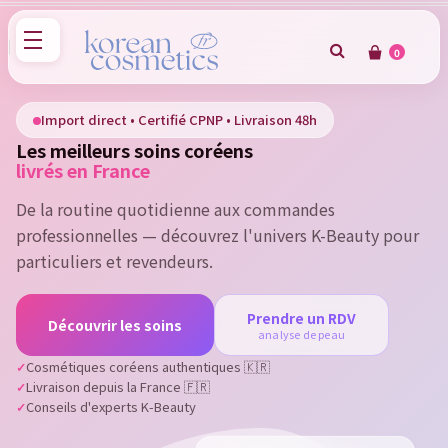
0
×
Sign in
Import direct • Certifié CPNP • Livraison 48h
Les meilleurs soins coréens
You need to be logged in to save products in your wish
livrés en France
list.
De la routine quotidienne aux commandes
professionnelles — découvrez l'univers K-Beauty pour
particuliers et revendeurs.
Cancel
Sign in
Prendre un RDV
Découvrir les soins
analyse de peau
Cosmétiques coréens authentiques 🇰🇷
Livraison depuis la France 🇫🇷
Conseils d'experts K-Beauty