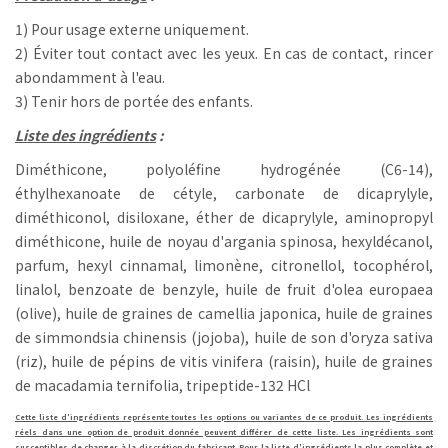
1) Pour usage externe uniquement.
2) Éviter tout contact avec les yeux. En cas de contact, rincer
abondamment à l'eau.
3) Tenir hors de portée des enfants.
Liste des ingrédients
:
Diméthicone, polyoléfine hydrogénée (C6-14),
éthylhexanoate de cétyle, carbonate de dicaprylyle,
diméthiconol, disiloxane, éther de dicaprylyle, aminopropyl
diméthicone, huile de noyau d'argania spinosa, hexyldécanol,
parfum, hexyl cinnamal, limonène, citronellol, tocophérol,
linalol, benzoate de benzyle, huile de fruit d'olea europaea
(olive), huile de graines de camellia japonica, huile de graines
de simmondsia chinensis (jojoba), huile de son d'oryza sativa
(riz), huile de pépins de vitis vinifera (raisin), huile de graines
de macadamia ternifolia, tripeptide-132 HCl
Cette liste d'ingrédients représente toutes les options ou variantes de ce produit. Les ingrédients
réels dans une option de produit donnée peuvent différer de cette liste. Les ingrédients sont
susceptibles de changer à la discrétion du fabricant. Pour la liste d'ingrédients la plus complète et