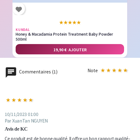
★
★
★
★
★
KUNDAL
Honey & Macadamia Protein Treatment Baby Powder
500ml
19,90 €
·
AJOUTER
Note
Commentaires (1)
10/11/2023 01:00
Par XuanTan NGUYEN
Avis de KC
Ce produit est de bonne qualité. Il offre un bon rapport qualité-