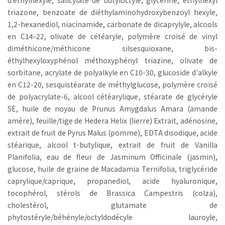
triazone, benzoate de diéthylaminohydroxybenzoyl hexyle,
1,2-hexanediol, niacinamide, carbonate de dicaprylyle, alcools
en C14-22, olivate de cétéaryle, polymère croisé de vinyl
diméthicone/méthicone silsesquioxane, bis-
éthylhexyloxyphénol méthoxyphényl triazine, olivate de
sorbitane, acrylate de polyalkyle en C10-30, glucoside d'alkyle
en C12-20, sesquistéarate de méthylglucose, polymère croisé
de polyacrylate-6, alcool cétéarylique, stéarate de glycéryle
SE, huile de noyau de Prunus Amygdalus Amara (amande
amère), feuille/tige de Hedera Helix (lierre) Extrait, adénosine,
extrait de fruit de Pyrus Malus (pomme), EDTA disodique, acide
stéarique, alcool t-butylique, extrait de fruit de Vanilla
Planifolia, eau de fleur de Jasminum Officinale (jasmin),
glucose, huile de graine de Macadamia Ternifolia, triglycéride
caprylique/caprique, propanediol, acide hyaluronique,
tocophérol, stérols de Brassica Campestris (colza),
cholestérol, glutamate de
phytostéryle/béhényle/octyldodécyle lauroyle,