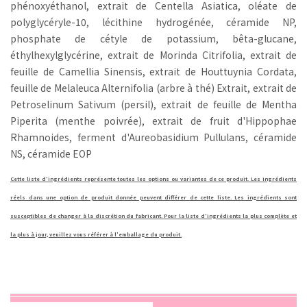
phénoxyéthanol, extrait de Centella Asiatica, oléate de
polyglycéryle-10, lécithine hydrogénée, céramide NP,
phosphate de cétyle de potassium, bêta-glucane,
éthylhexylglycérine, extrait de Morinda Citrifolia, extrait de
feuille de Camellia Sinensis, extrait de Houttuynia Cordata,
feuille de Melaleuca Alternifolia (arbre à thé) Extrait, extrait de
Petroselinum Sativum (persil), extrait de feuille de Mentha
Piperita (menthe poivrée), extrait de fruit d'Hippophae
Rhamnoides, ferment d'Aureobasidium Pullulans, céramide
NS, céramide EOP
Cette liste d'ingrédients représente toutes les options ou variantes de ce produit. Les ingrédients
réels dans une option de produit donnée peuvent différer de cette liste. Les ingrédients sont
susceptibles de changer à la discrétion du fabricant. Pour la liste d'ingrédients la plus complète et
la plus à jour, veuillez vous référer à l'emballage du produit.