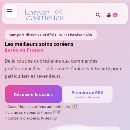
0
×
Sign in
Import direct • Certifié CPNP • Livraison 48h
Les meilleurs soins coréens
You need to be logged in to save products in your wish
livrés en France
list.
De la routine quotidienne aux commandes
professionnelles — découvrez l'univers K-Beauty pour
particuliers et revendeurs.
Cancel
Sign in
Prendre un RDV
Découvrir les soins
analyse de peau
Cosmétiques coréens authentiques 🇰🇷
Livraison depuis la France 🇫🇷
Conseils d'experts K-Beauty