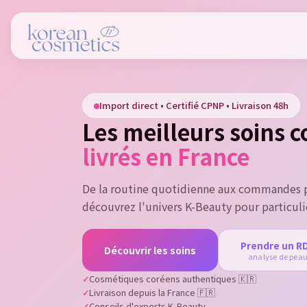
Si
Import direct • Certifié CPNP • Livraison 48h
You
Les meilleurs soins 
livrés en France
De la routine quotidienne aux commandes p
découvrez l'univers K-Beauty pour particuli
Prendre un R
Découvrir les soins
analyse de pea
Cosmétiques coréens authentiques 🇰🇷
Livraison depuis la France 🇫🇷
Conseils d'experts K-Beauty