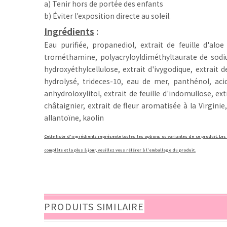
a) Tenir hors de portée des enfants
b) Éviter l'exposition directe au soleil.
Ingrédients
:
Eau purifiée, propanediol, extrait de feuille d'alo
trométhamine, polyacryloyldiméthyltaurate de sodi
hydroxyéthylcellulose, extrait d'ivygodique, extrait d
hydrolysé, trideces-10, eau de mer, panthénol, acid
anhydroloxylitol, extrait de feuille d'indomullose, ex
châtaignier, extrait de fleur aromatisée à la Virginie
allantoïne, kaolin
Cette liste d'ingrédients représente toutes les options ou variantes de ce produit. Les
complète et la plus à jour, veuillez vous référer à l'emballage du produit.
PRODUITS SIMILAIRE