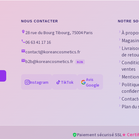
NOUS CONTACTER
NOTRE SO
28 rue du Bourg Tibourg, 75004 Paris
À propo
Magasin
06 63 41 17 16
Livraiso
contact@koreancosmetics.fr
de retou
b2b@koreancosmetics.fr
Conditi
B2B
ventes
Mention
Avis
Instagram
TikTok
Politiqu
Google
confiden
Contact
Plan du 
Paiement sécurisé SSL
★ Certi