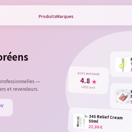
Produits
Marques
gn in
 need to be logged in to save products in your wish list.
coréens
Cancel
Sign 
NOTE MOYENNE
4.8
★
rofessionnelles —
+693 avis
ers et revendeurs.
DV
u
345 Relief Cream
50ml
22,86 €