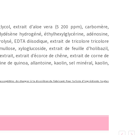
 glycol, extrait d'aloe vera (5 200 ppm), carbomère,
ydésène hydrogéné, éthylhexylglycérine, adénosine,
rolysé, EDTA diisodique, extrait de tricolore tricolore
lose, xyloglucoside, extrait de feuille d'holibazil,
extrait, extrait d'écorce de chêne, extrait de corne de
ine de quinoa, allantoïne, kaolin, sel minéral, kaolin,
usceptibles de changer à la discrétion du fabricant. Pour la liste d'ingrédients la plus