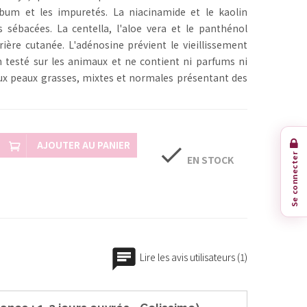
sébum et les impuretés. La niacinamide et le kaolin
s sébacées. La centella, l'aloe vera et le panthénol
ière cutanée. L'adénosine prévient le vieillissement
 testé sur les animaux et ne contient ni parfums ni
aux peaux grasses, mixtes et normales présentant des
AJOUTER AU PANIER
check
Se connecter
EN STOCK
Lire les avis utilisateurs (1)