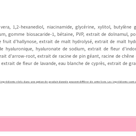
e vera, 1,2-hexanediol, niacinamide, glycérine, xylitol, butylène
um, gomme biosacaride-1, bétaïne, PVP, extrait de dolnamul, pol
e fruit d'hallynose, extrait de malt hydrolysé, extrait de malt hyd
e hyaluronique, hyaluronate de sodium, extrait de fleur d'indomul
trait d'arrow-root, extrait de racine de pin géant, racine de chêne 
, extrait de fleur de lavande, eau blanche de cyprès, extrait de gra
 ingrédients réels dans une option de produit donnée peuvent différer de cette liste. Les ingrédients sont s