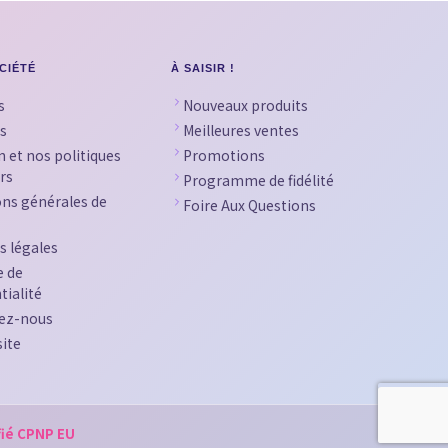
CIÉTÉ
À SAISIR !
s
Nouveaux produits
s
Meilleures ventes
n et nos politiques
Promotions
rs
Programme de fidélité
ons générales de
Foire Aux Questions
s légales
e de
tialité
ez-nous
site
fié CPNP EU