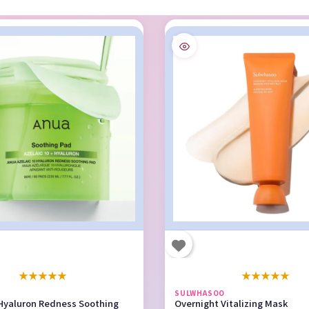
★
★
★
★
★
★
★
★
★
★
SULWHASOO
 Hyaluron Redness Soothing
Overnight Vitalizing Mask