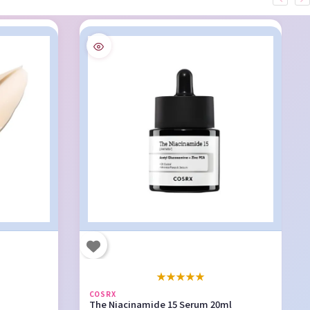
★
★
★
★
★
COSRX
The Niacinamide 15 Serum 20ml