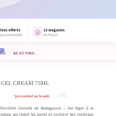
lons offerts
15 magasins
aque commande
en France
***
ONS
KC ET VOUS
 GEL CREAM 75ML
TTC
*prix exclusif sur le web
Skin1004 Centella de Madagascar – Gel léger à la
imalaya, qui réduit les pores et contient des minéraux