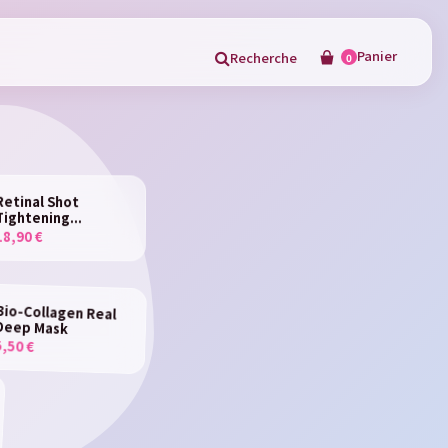
Panier
Recherche
0
×
Retinal Shot
Tightening...
18,90 €
in
Bio-Collagen Real
Deep Mask
5,50 €