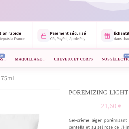
tion rapide
Paiement sécurisé
Échantil
epuis la France
CB, PayPal, Apple Pay
dans ch
EW
**
NS
MAQUILLAGE
CHEVEUX ET CORPS
NOS SÉLECTI
 75ml
POREMIZING LIGHT
21,60 €
Gel-crème léger porémisant 
centella et au sel rose de l'H