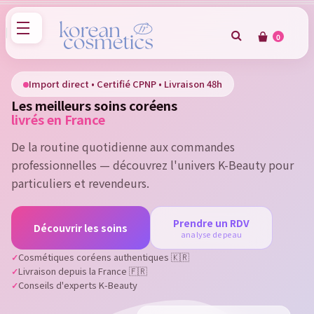
0
×
Sign in
Import direct • Certifié CPNP • Livraison 48h
Les meilleurs soins coréens
You need to be logged in to save products in your wish
livrés en France
list.
De la routine quotidienne aux commandes
professionnelles — découvrez l'univers K-Beauty pour
particuliers et revendeurs.
Cancel
Sign in
Prendre un RDV
Découvrir les soins
analyse de peau
Cosmétiques coréens authentiques 🇰🇷
Livraison depuis la France 🇫🇷
Conseils d'experts K-Beauty