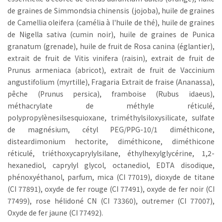
de graines de Simmondsia chinensis (jojoba), huile de graines
de Camellia oleifera (camélia à l'huile de thé), huile de graines
de Nigella sativa (cumin noir), huile de graines de Punica
granatum (grenade), huile de fruit de Rosa canina (églantier),
extrait de fruit de Vitis vinifera (raisin), extrait de fruit de
Prunus armeniaca (abricot), extrait de fruit de Vaccinium
angustifolium (myrtille), Fragaria Extrait de fraise (Ananassa),
pêche (Prunus persica), framboise (Rubus idaeus),
méthacrylate de méthyle réticulé,
polypropylènesilsesquioxane, triméthylsiloxysilicate, sulfate
de magnésium, cétyl PEG/PPG-10/1 diméthicone,
disteardimonium hectorite, diméthicone, diméthicone
réticulé, triéthoxycaprylylsilane, éthylhexylglycérine, 1,2-
hexanediol, caprylyl glycol, octanediol, EDTA disodique,
phénoxyéthanol, parfum, mica (CI 77019), dioxyde de titane
(CI 77891), oxyde de fer rouge (CI 77491), oxyde de fer noir (CI
77499), rose hélidoné CN (CI 73360), outremer (CI 77007),
Oxyde de fer jaune (CI 77492).