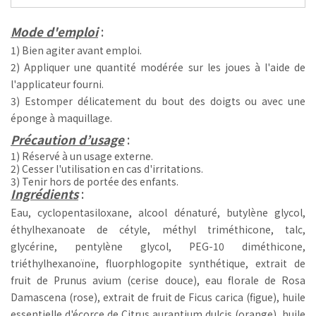
Mode d'emploi
:
1) Bien agiter avant emploi.
2) Appliquer une quantité modérée sur les joues à l'aide de
l'applicateur fourni.
3) Estomper délicatement du bout des doigts ou avec une
éponge à maquillage.
Précaution d’usage
:
1) Réservé à un usage externe.
2) Cesser l'utilisation en cas d'irritations.
3) Tenir hors de portée des enfants.
Ingrédients
:
Eau, cyclopentasiloxane, alcool dénaturé, butylène glycol,
éthylhexanoate de cétyle, méthyl triméthicone, talc,
glycérine, pentylène glycol, PEG-10 diméthicone,
triéthylhexanoïne, fluorphlogopite synthétique, extrait de
fruit de Prunus avium (cerise douce), eau florale de Rosa
Damascena (rose), extrait de fruit de Ficus carica (figue), huile
essentielle d'écorce de Citrus aurantium dulcis (orange), huile