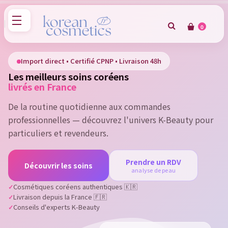
0
×
Sign in
Import direct • Certifié CPNP • Livraison 48h
Les meilleurs soins coréens
You need to be logged in to save products in your wish
livrés en France
list.
De la routine quotidienne aux commandes
professionnelles — découvrez l'univers K-Beauty pour
particuliers et revendeurs.
Cancel
Sign in
Prendre un RDV
Découvrir les soins
analyse de peau
Cosmétiques coréens authentiques 🇰🇷
Livraison depuis la France 🇫🇷
Conseils d'experts K-Beauty