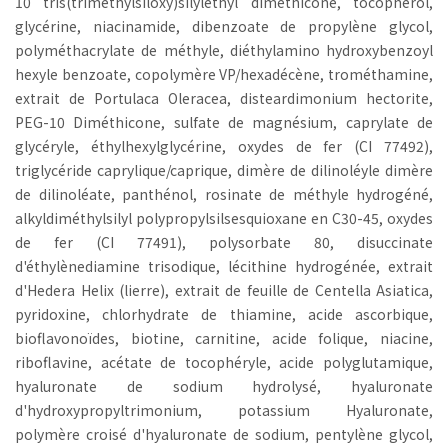
10 tris(triméthylsiloxy)silyléthyl diméthicone, tocophérol,
glycérine, niacinamide, dibenzoate de propylène glycol,
polyméthacrylate de méthyle, diéthylamino hydroxybenzoyl
hexyle benzoate, copolymère VP/hexadécène, trométhamine,
extrait de Portulaca Oleracea, disteardimonium hectorite,
PEG-10 Diméthicone, sulfate de magnésium, caprylate de
glycéryle, éthylhexylglycérine, oxydes de fer (CI 77492),
triglycéride caprylique/caprique, dimère de dilinoléyle dimère
de dilinoléate, panthénol, rosinate de méthyle hydrogéné,
alkyldiméthylsilyl polypropylsilsesquioxane en C30-45, oxydes
de fer (CI 77491), polysorbate 80, disuccinate
d'éthylènediamine trisodique, lécithine hydrogénée, extrait
d'Hedera Helix (lierre), extrait de feuille de Centella Asiatica,
pyridoxine, chlorhydrate de thiamine, acide ascorbique,
bioflavonoïdes, biotine, carnitine, acide folique, niacine,
riboflavine, acétate de tocophéryle, acide polyglutamique,
hyaluronate de sodium hydrolysé, hyaluronate
d'hydroxypropyltrimonium, potassium Hyaluronate,
polymère croisé d'hyaluronate de sodium, pentylène glycol,