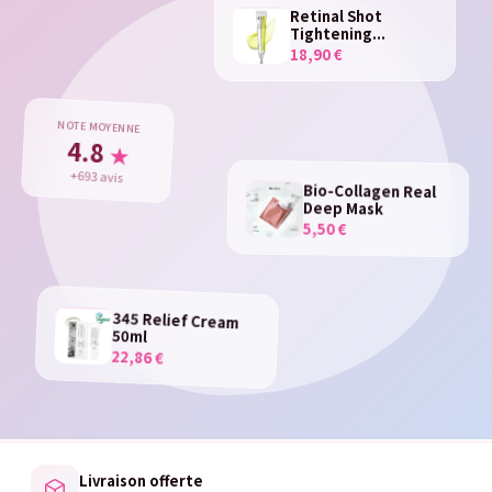
Retinal Shot
Tightening...
18,90 €
NOTE MOYENNE
4.8
★
+693 avis
Bio-Collagen Real
Deep Mask
5,50 €
345 Relief Cream
50ml
22,86 €
Livraison offerte