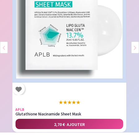
★
★
★
★
★
APLB
Glutathione Niacinamide Sheet Mask
2,70 €
·
AJOUTER