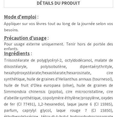
DÉTAILS DU PRODUIT
Mode d'emploi
:
Appliquer sur vos lèvres tout au long de la journée selon vos
besoins.
Précaution d’usage
:
Pour usage externe uniquement. Tenir hors de portée des
enfants.
Ingrédients
:
Triisostéarate de polyglycéryl-2, octyldodécanol, malate de
diisostéaryle, polyisobutène, dipentaérythrityle,
hexahydroxystéarate/hexastéarate/hexarosinate, cire
synthétique, huile de graines d'Helianthus annuus (tournesol),
huile de fruit d'Olea europaea (olive), huile de graines de
Simmondsia chinensis (jojoba), cire microcristalline, cire
d'abeille synthétique, copolymère éthylène/propylène, oxydes
de fer (CI 77491), 1,2-hexanediol, laque jaune 6 (CI 15985),
parfum, caprylyl glycol, laque rouge 7 (CI 15850),
éthylhexylglycérine, tétra-di-t-butyl hydroxyhydrocinnamate