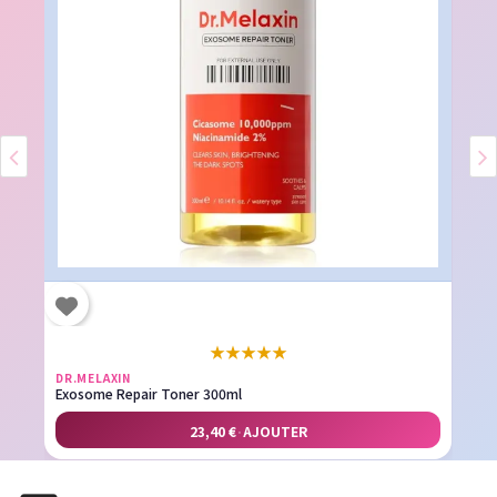
★
★
★
★
★
DR.MELAXIN
Exosome Repair Toner 300ml
23,40 €
·
AJOUTER