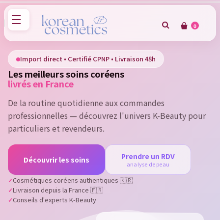
0
×
Sign in
Import direct • Certifié CPNP • Livraison 48h
Les meilleurs soins coréens
You need to be logged in to save products in your wish
livrés en France
list.
De la routine quotidienne aux commandes
professionnelles — découvrez l'univers K-Beauty pour
particuliers et revendeurs.
Cancel
Sign in
Prendre un RDV
Découvrir les soins
analyse de peau
Cosmétiques coréens authentiques 🇰🇷
Livraison depuis la France 🇫🇷
Conseils d'experts K-Beauty