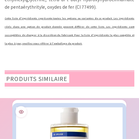
de pentaérythrityle, oxydes de fer (CI 77499).
Cette liste d'ingrédients représente toutes les options ou variantes de ce produit. Les ingrédients
réels dans une option de produit donnée peuvent différer de cette liste. Les ingrédients sont
susceptibles de changer à la discrétion du fabricant. Pour la liste d'ingrédients la plus complète et
la plus à jour, veuillez vous référer à l'emballage du produit.
PRODUITS SIMILAIRE