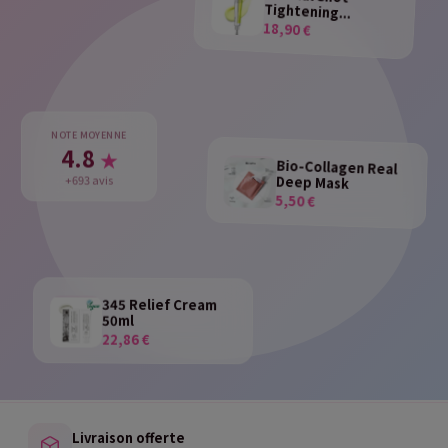
Tightening...
18,90 €
NOTE MOYENNE
4.8
★
Bio-Collagen Real
Deep Mask
+693 avis
5,50 €
345 Relief Cream
50ml
22,86 €
Livraison offerte