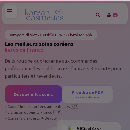
0
×
Sign in
Import direct • Certifié CPNP • Livraison 48h
Les meilleurs soins coréens
You need to be logged in to save products in your wish
livrés en France
list.
De la routine quotidienne aux commandes
professionnelles — découvrez l'univers K-Beauty pour
particuliers et revendeurs.
Cancel
Sign in
Prendre un RDV
Découvrir les soins
analyse de peau
Cosmétiques coréens authentiques 🇰🇷
Livraison depuis la France 🇫🇷
Conseils d'experts K-Beauty
Retinal Shot