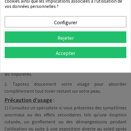
2.5% Récompense de fidélité
cookies ainsi que les implications associées à l'utilisation de
vos données personnelles ?
Configurer
DESCRIPTION
DÉTAILS DU PRODUIT
Rejeter
Mode d'emploi
:
Accepter
1. Essuyez délicatement tout le visage avec le tampon double
face pour éliminer les cellules mortes de la peau, le sébum et
les impuretés.
2. Tapotez doucement votre visage pour absorber
complètement tout toner restant sur votre peau.
Précaution d’usage
:
1) Consultez un spécialiste si vous présentez des symptômes
anormaux ou des effets secondaires tels qu'une éruption
cutanée, un gonflement ou des démangeaisons pendant
l'utilisation ou suite à une exposition directe au soleil après