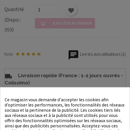
Quantité
(Dispo.:
AJOUTER AU PANIER
353)
Note
Lire les avis utilisateurs (1)
Livraison rapide (France : 1-2 jours ouvrés -
Colissimo)
Retours sous 14 jours et gratuits
Ce magasin vous demande d'accepter les cookies afin
d'optimiser les performances, les fonctionnalités des réseaux
sociaux et la pertinence de la publicité. Les cookies tiers liés
Garanties sécurité avec SG, BPCE, Paypay
aux réseaux sociaux et à la publicité sont utilisés pour vous
ou Stripe
offrir des fonctionnalités optimisées sur les réseaux sociaux,
ainsi que des publicités personnalisées. Acceptez-vous ces