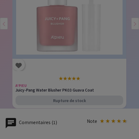
★
★
★
★
★
A'PIEU
Juicy-Pang Water Blusher PK03 Guava Coat
Rupture de stock
Note
Commentaires (1)