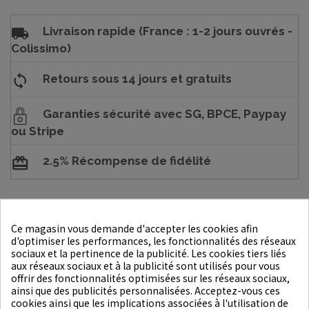
Livraison rapide (France : 1-2 jours ouvrés -
Colissimo)
Retours sous 14 jours et gratuits
Garanties sécurité avec SG, BPCE, Paypay
ou Stripe
2.5% Récompense de fidélité
DESCRIPTION
Ce magasin vous demande d'accepter les cookies afin
d'optimiser les performances, les fonctionnalités des réseaux
DÉTAILS DU PRODUIT
sociaux et la pertinence de la publicité. Les cookies tiers liés
aux réseaux sociaux et à la publicité sont utilisés pour vous
offrir des fonctionnalités optimisées sur les réseaux sociaux,
Mode d'emploi
:
ainsi que des publicités personnalisées. Acceptez-vous ces
cookies ainsi que les implications associées à l'utilisation de