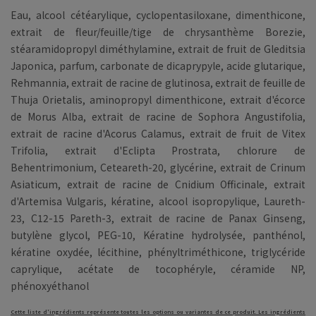
Eau, alcool cétéarylique, cyclopentasiloxane, dimenthicone,
extrait de fleur/feuille/tige de chrysanthème Borezie,
stéaramidopropyl diméthylamine, extrait de fruit de Gleditsia
Japonica, parfum, carbonate de dicaprypyle, acide glutarique,
Rehmannia, extrait de racine de glutinosa, extrait de feuille de
Thuja Orietalis, aminopropyl dimenthicone, extrait d'écorce
de Morus Alba, extrait de racine de Sophora Angustifolia,
extrait de racine d'Acorus Calamus, extrait de fruit de Vitex
Trifolia, extrait d'Eclipta Prostrata, chlorure de
Behentrimonium, Ceteareth-20, glycérine, extrait de Crinum
Asiaticum, extrait de racine de Cnidium Officinale, extrait
d'Artemisa Vulgaris, kératine, alcool isopropylique, Laureth-
23, C12-15 Pareth-3, extrait de racine de Panax Ginseng,
butylène glycol, PEG-10, Kératine hydrolysée, panthénol,
kératine oxydée, lécithine, phényltriméthicone, triglycéride
caprylique, acétate de tocophéryle, céramide NP,
phénoxyéthanol
Cette liste d'ingrédients représente toutes les options ou variantes de ce produit. Les ingrédients