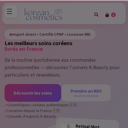
0
×
Sign in
Import direct • Certifié CPNP • Livraison 48h
Les meilleurs soins coréens
You need to be logged in to save products in your wish
livrés en France
list.
De la routine quotidienne aux commandes
professionnelles — découvrez l'univers K-Beauty pour
particuliers et revendeurs.
Cancel
Sign in
Prendre un RDV
Découvrir les soins
analyse de peau
Cosmétiques coréens authentiques 🇰🇷
Livraison depuis la France 🇫🇷
Conseils d'experts K-Beauty
Retinal Shot