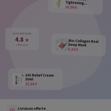
Tightening...
18,90 €
NOTE MOYENNE
4.8
★
Bio-Collagen Real
Deep Mask
+693 avis
5,50 €
345 Relief Cream
50ml
22,86 €
Livraison offerte