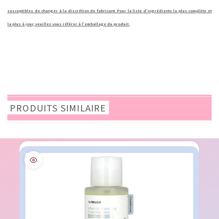
susceptibles de changer à la discrétion du fabricant. Pour la liste d'ingrédients la plus complète et
la plus à jour, veuillez vous référer à l'emballage du produit.
PRODUITS SIMILAIRE