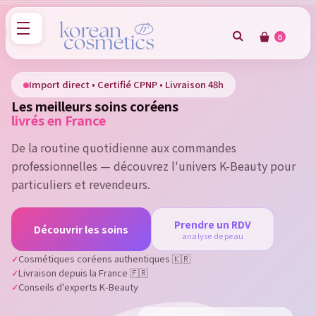
0
×
Sign in
Import direct • Certifié CPNP • Livraison 48h
Les meilleurs soins coréens
You need to be logged in to save products in your wish
livrés en France
list.
De la routine quotidienne aux commandes
professionnelles — découvrez l'univers K-Beauty pour
particuliers et revendeurs.
Cancel
Sign in
Prendre un RDV
Découvrir les soins
analyse de peau
Cosmétiques coréens authentiques 🇰🇷
Livraison depuis la France 🇫🇷
Conseils d'experts K-Beauty