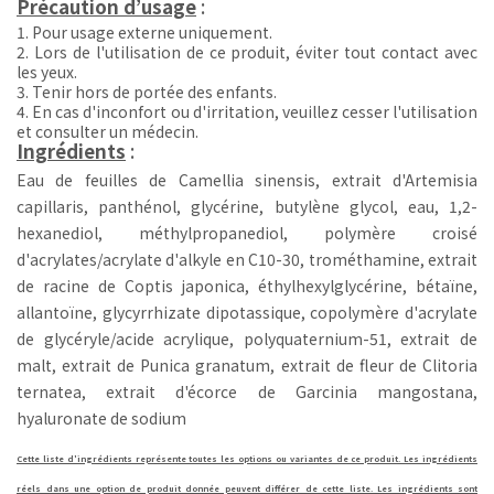
Précaution d’usage
:
1. Pour usage externe uniquement.
2. Lors de l'utilisation de ce produit, éviter tout contact avec
les yeux.
3. Tenir hors de portée des enfants.
4. En cas d'inconfort ou d'irritation, veuillez cesser l'utilisation
et consulter un médecin.
Ingrédients
:
Eau de feuilles de Camellia sinensis, extrait d'Artemisia
capillaris, panthénol, glycérine, butylène glycol, eau, 1,2-
hexanediol, méthylpropanediol, polymère croisé
d'acrylates/acrylate d'alkyle en C10-30, trométhamine, extrait
de racine de Coptis japonica, éthylhexylglycérine, bétaïne,
allantoïne, glycyrrhizate dipotassique, copolymère d'acrylate
de glycéryle/acide acrylique, polyquaternium-51, extrait de
malt, extrait de Punica granatum, extrait de fleur de Clitoria
ternatea, extrait d'écorce de Garcinia mangostana,
hyaluronate de sodium
Cette liste d'ingrédients représente toutes les options ou variantes de ce produit. Les ingrédients
réels dans une option de produit donnée peuvent différer de cette liste. Les ingrédients sont