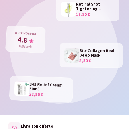
Retinal Shot
Tightening...
18,90 €
NOTE MOYENNE
4.8
★
+693 avis
Bio-Collagen Real
Deep Mask
5,50 €
345 Relief Cream
50ml
22,86 €
Livraison offerte