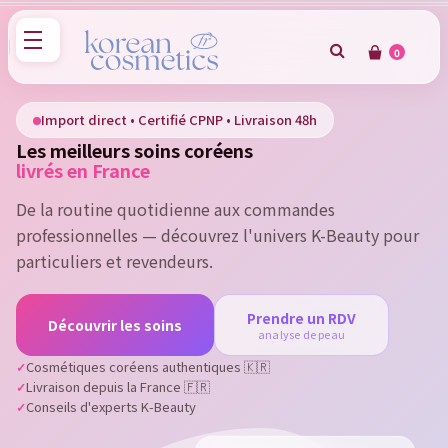
0
×
Sign in
Import direct • Certifié CPNP • Livraison 48h
Les meilleurs soins coréens
You need to be logged in to save products in your wish
livrés en France
list.
De la routine quotidienne aux commandes
professionnelles — découvrez l'univers K-Beauty pour
particuliers et revendeurs.
Cancel
Sign in
Prendre un RDV
Découvrir les soins
analyse de peau
Cosmétiques coréens authentiques 🇰🇷
Livraison depuis la France 🇫🇷
Conseils d'experts K-Beauty