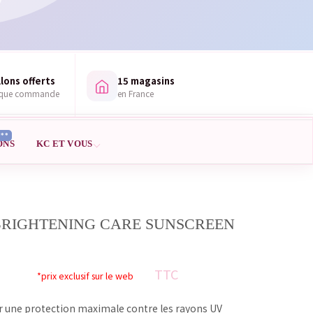
lons offerts
15 magasins
aque commande
en France
***
ONS
KC ET VOUS
BRIGHTENING CARE SUNSCREEN
TTC
*prix exclusif sur le web
ur une protection maximale contre les rayons UV