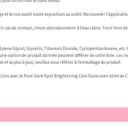
pour un fini mat et sans résidu.
e et le cou avant toute exposition au soleil. Renouveler l'applicatio
. En cas de contact, rincer abondamment à l'eau claire. Tenir hors de
lene Glycol, Glycerin, Titanium Dioxide, Cyclopentasiloxane, etc. C
 une option de produit donnée peuvent différer de cette liste. Les i
e et la plus à jour, veuillez vous référer à l'emballage du produit.
rotection avec le Pore Dark Spot Brightening Care Sunscreen 50ml d