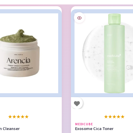
★
★
★
★
★
★
★
★
★
★
MEDICUBE
n Cleanser
Exosome Cica Toner