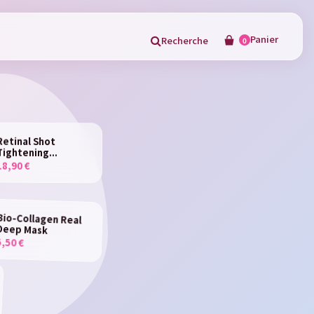
Panier
Recherche
0
×
Retinal Shot
Tightening...
18,90 €
in
Bio-Collagen Real
Deep Mask
5,50 €