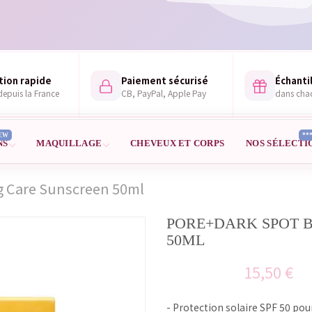
tion rapide
Paiement sécurisé
Échantil
epuis la France
CB, PayPal, Apple Pay
dans ch
EW
**
NS
MAQUILLAGE
CHEVEUX ET CORPS
NOS SÉLECTI
g Care Sunscreen 50ml
PORE+DARK SPOT 
50ML
15,50 €
- Protection solaire SPF 50 po