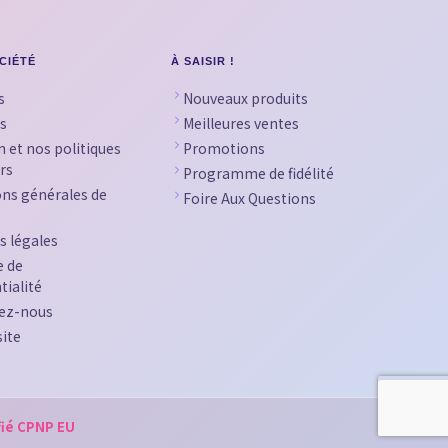
CIÉTÉ
À SAISIR !
s
Nouveaux produits
s
Meilleures ventes
n et nos politiques
Promotions
rs
Programme de fidélité
ons générales de
Foire Aux Questions
s légales
e de
tialité
ez-nous
site
fié CPNP EU