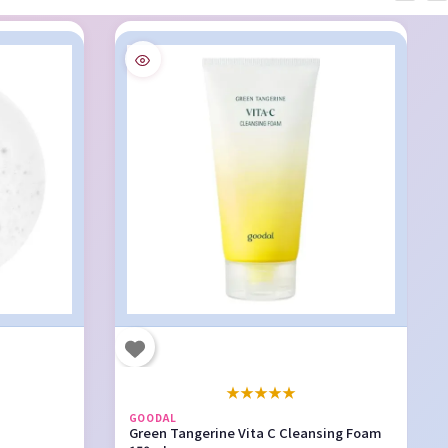
★
★
★
★
★
GOODAL
Green Tangerine Vita C Cleansing Foam