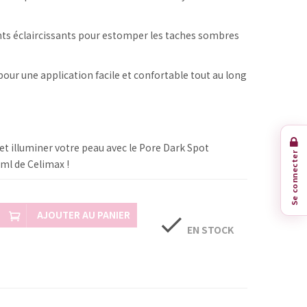
nts éclaircissants pour estomper les taches sombres
pour une application facile et confortable tout au long
et illuminer votre peau avec le Pore Dark Spot
Se connecter
ml de Celimax !
AJOUTER AU PANIER
check
EN STOCK