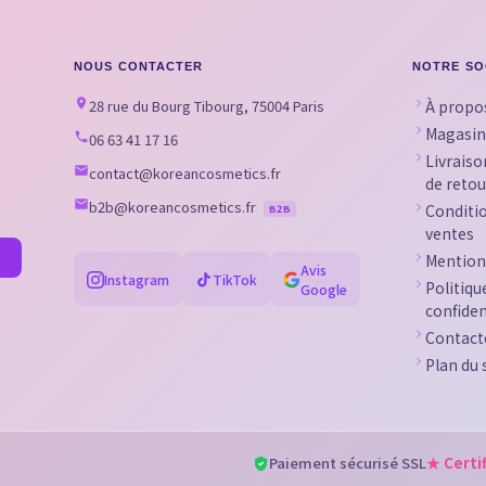
NOUS CONTACTER
NOTRE SO
28 rue du Bourg Tibourg, 75004 Paris
À propo
Magasin
06 63 41 17 16
Livraiso
contact@koreancosmetics.fr
de retou
b2b@koreancosmetics.fr
Conditi
B2B
ventes
Mention
Avis
Instagram
TikTok
Politiqu
Google
confiden
Contact
Plan du 
Paiement sécurisé SSL
★ Certi