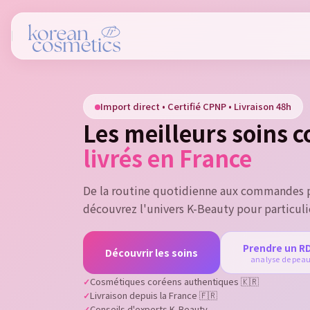
Si
Import direct • Certifié CPNP • Livraison 48h
You
Les meilleurs soins 
livrés en France
De la routine quotidienne aux commandes p
découvrez l'univers K-Beauty pour particuli
Prendre un R
Découvrir les soins
analyse de pea
Cosmétiques coréens authentiques 🇰🇷
Livraison depuis la France 🇫🇷
Conseils d'experts K-Beauty