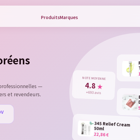
Produits
Marques
gn in
 need to be logged in to save products in your wish list.
coréens
Cancel
Sign 
NOTE MOYENNE
4.8
★
rofessionnelles —
+693 avis
ers et revendeurs.
DV
u
345 Relief Cream
50ml
22,86 €