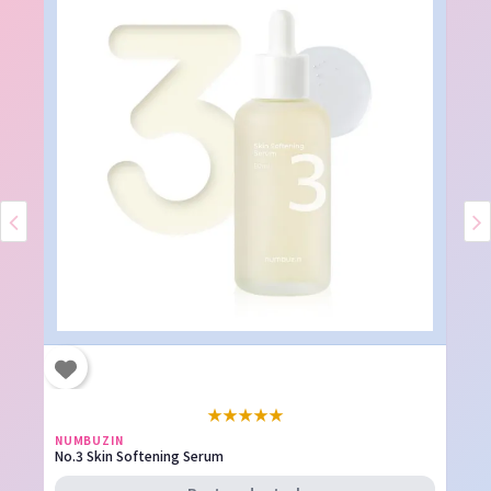
★
★
★
★
★
NUMBUZIN
No.3 Skin Softening Serum