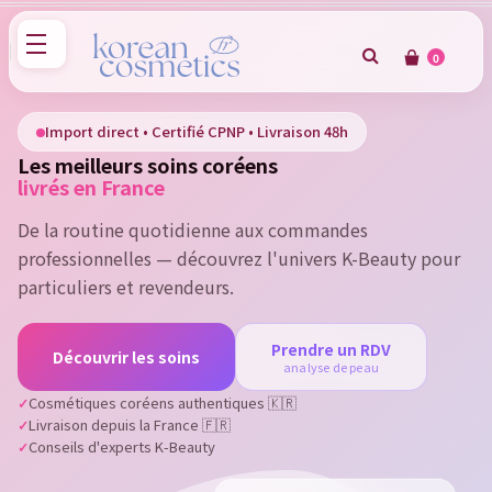
0
×
Sign in
Import direct • Certifié CPNP • Livraison 48h
Les meilleurs soins coréens
You need to be logged in to save products in your wish
livrés en France
list.
De la routine quotidienne aux commandes
professionnelles — découvrez l'univers K-Beauty pour
particuliers et revendeurs.
Cancel
Sign in
Prendre un RDV
Découvrir les soins
analyse de peau
Cosmétiques coréens authentiques 🇰🇷
Livraison depuis la France 🇫🇷
Conseils d'experts K-Beauty