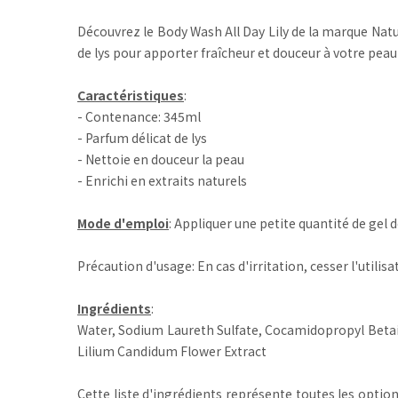
Découvrez le Body Wash All Day Lily de la marque Natu
de lys pour apporter fraîcheur et douceur à votre peau 
Caractéristiques
:
- Contenance: 345ml
- Parfum délicat de lys
- Nettoie en douceur la peau
- Enrichi en extraits naturels
Mode d'emploi
: Appliquer une petite quantité de gel
Précaution d'usage: En cas d'irritation, cesser l'utili
Ingrédients
:
Water, Sodium Laureth Sulfate, Cocamidopropyl Betai
Lilium Candidum Flower Extract
Cette liste d'ingrédients représente toutes les option