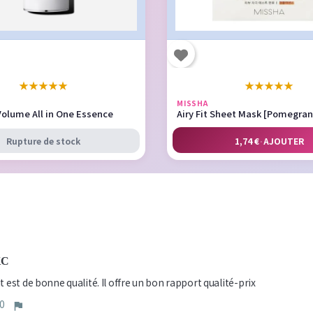
★
★
★
★
★
★
★
★
★
★
MISSHA
Volume All in One Essence
Airy Fit Sheet Mask [Pomegra
Rupture de stock
1,74 €
·
AJOUTER
KC
t est de bonne qualité. Il offre un bon rapport qualité-prix
0