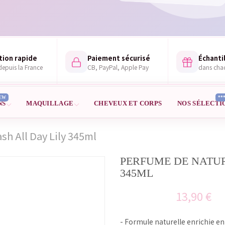
tion rapide
Paiement sécurisé
Échantil
epuis la France
CB, PayPal, Apple Pay
dans ch
EW
**
NS
MAQUILLAGE
CHEVEUX ET CORPS
NOS SÉLECTI
h All Day Lily 345ml
PERFUME DE NATUR
345ML
13,90 €
- Formule naturelle enrichie en