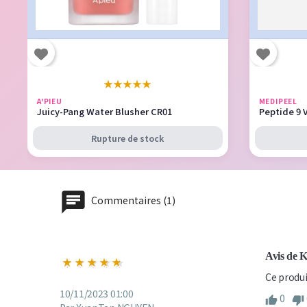
★
★
★
★
★
A'PIEU
MEDIPEEL
Juicy-Pang Water Blusher CR01
Peptide 9 
Rupture de stock
Commentaires (1)
Avis de 
Ce produi
10/11/2023 01:00
0