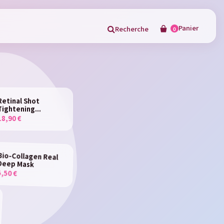
Panier
Recherche
0
×
Retinal Shot
Tightening...
18,90 €
in
Bio-Collagen Real
Deep Mask
5,50 €