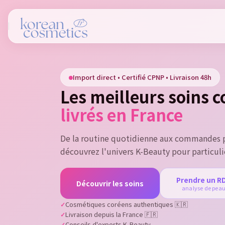
Si
Import direct • Certifié CPNP • Livraison 48h
You
Les meilleurs soins 
livrés en France
De la routine quotidienne aux commandes p
découvrez l'univers K-Beauty pour particuli
Prendre un R
Découvrir les soins
analyse de pea
Cosmétiques coréens authentiques 🇰🇷
Livraison depuis la France 🇫🇷
Conseils d'experts K-Beauty