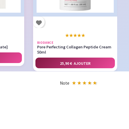
★
★
★
★
★
BIODANCE
nate]
Pore Perfecting Collagen Peptide Cream
50ml
25,90 €
·
AJOUTER
Note