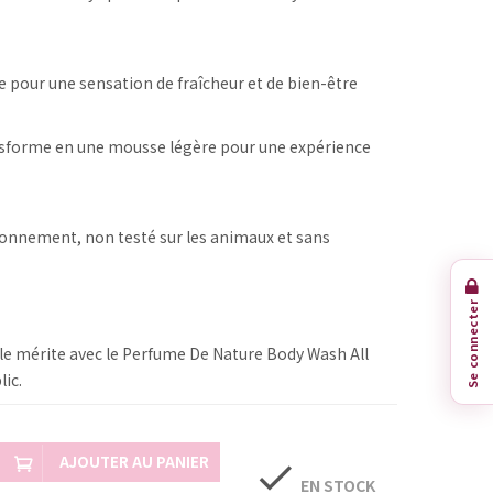
e pour une sensation de fraîcheur et de bien-être
ansforme en une mousse légère pour une expérience
ironnement, non testé sur les animaux et sans
Se connecter
elle mérite avec le Perfume De Nature Body Wash All
ic.
AJOUTER AU PANIER
check
EN STOCK