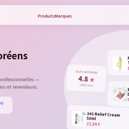
Produits
Marques
gn in
 need to be logged in to save products in your wish list.
coréens
Cancel
Sign 
NOTE MOYENNE
4.8
★
rofessionnelles —
+693 avis
ers et revendeurs.
DV
u
345 Relief Cream
50ml
22,86 €