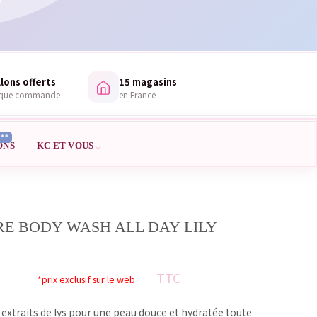
lons offerts
15 magasins
aque commande
en France
***
ONS
KC ET VOUS
E BODY WASH ALL DAY LILY
TTC
*prix exclusif sur le web
 extraits de lys pour une peau douce et hydratée toute