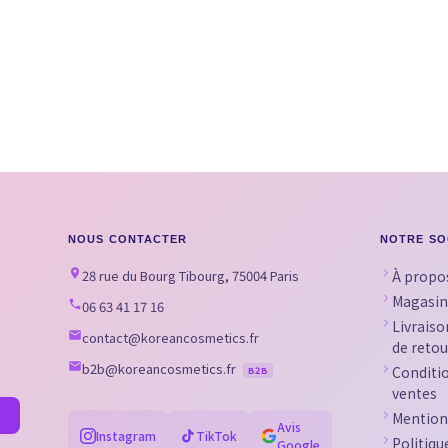
NOUS CONTACTER
NOTRE SO
28 rue du Bourg Tibourg, 75004 Paris
À propo
Magasin
06 63 41 17 16
Livraiso
contact@koreancosmetics.fr
de retou
b2b@koreancosmetics.fr
Conditi
B2B
ventes
Mention
Avis
Instagram
TikTok
Politiqu
Google