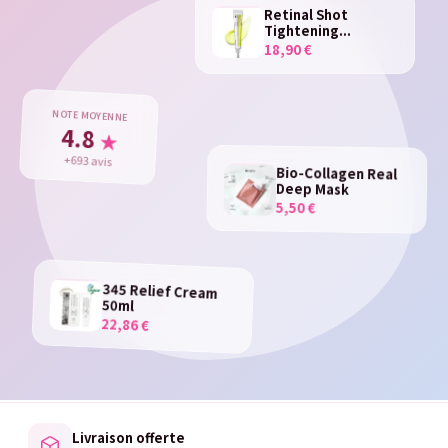
Retinal Shot
Tightening...
18,90 €
NOTE MOYENNE
4.8
★
+693 avis
Bio-Collagen Real
Deep Mask
5,50 €
345 Relief Cream
50ml
22,86 €
Livraison offerte