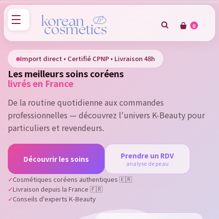
0
×
Sign in
Import direct • Certifié CPNP • Livraison 48h
Les meilleurs soins coréens
You need to be logged in to save products in your wish
livrés en France
list.
De la routine quotidienne aux commandes
professionnelles — découvrez l'univers K-Beauty pour
particuliers et revendeurs.
Cancel
Sign in
Prendre un RDV
Découvrir les soins
analyse de peau
Cosmétiques coréens authentiques 🇰🇷
Livraison depuis la France 🇫🇷
Conseils d'experts K-Beauty