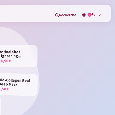
Panier
Recherche
0
×
Retinal Shot
Tightening...
18,90 €
in
Bio-Collagen Real
Deep Mask
5,50 €