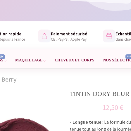
tion rapide
Paiement sécurisé
Échantil
epuis la France
CB, PayPal, Apple Pay
dans ch
EW
**
NS
MAQUILLAGE
CHEVEUX ET CORPS
NOS SÉLECTI
 Berry
TINTIN DORY BLUR 
12,50 €
-
Longue tenue
: La formule d
tenue tout au long de la journé