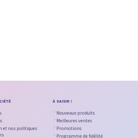
CIÉTÉ
À SAISIR !
s
Nouveaux produits
s
Meilleures ventes
n et nos politiques
Promotions
rs
Programme de fidélité