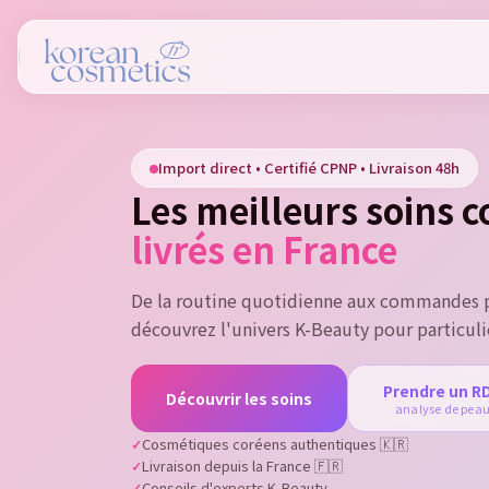
Si
Import direct • Certifié CPNP • Livraison 48h
You
Les meilleurs soins 
livrés en France
De la routine quotidienne aux commandes p
découvrez l'univers K-Beauty pour particuli
Prendre un R
Découvrir les soins
analyse de pea
Cosmétiques coréens authentiques 🇰🇷
Livraison depuis la France 🇫🇷
Conseils d'experts K-Beauty