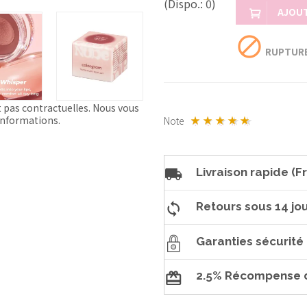
(Dispo.: 0)
AJOUT
block
RUPTURE
t pas contractuelles. Nous vous
'informations.
Note
Livraison rapide (Fr
Retours sous 14 jou
Garanties sécurité
2.5% Récompense d