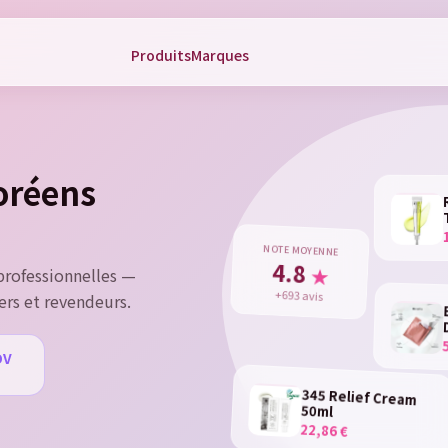
Produits
Marques
gn in
 need to be logged in to save products in your wish list.
coréens
Cancel
Sign 
NOTE MOYENNE
4.8
★
rofessionnelles —
+693 avis
ers et revendeurs.
DV
u
345 Relief Cream
50ml
22,86 €