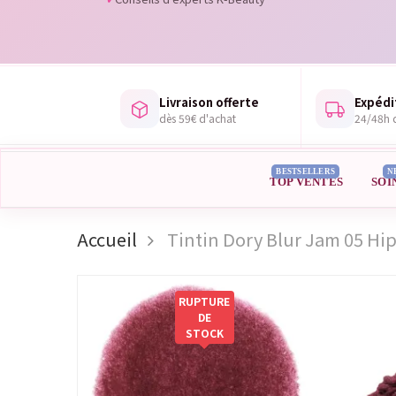
Livraison offerte
Expédi
dès 59€ d'achat
24/48h d
BESTSELLERS
N
TOP VENTES
SOI
Accueil
Tintin Dory Blur Jam 05 Hip
RUPTURE
DE
STOCK