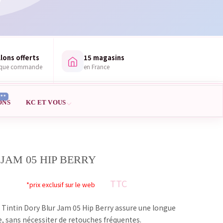
lons offerts
15 magasins
aque commande
en France
***
ONS
KC ET VOUS
JAM 05 HIP BERRY
TTC
*prix exclusif sur le web
u Tintin Dory Blur Jam 05 Hip Berry assure une longue
e, sans nécessiter de retouches fréquentes.