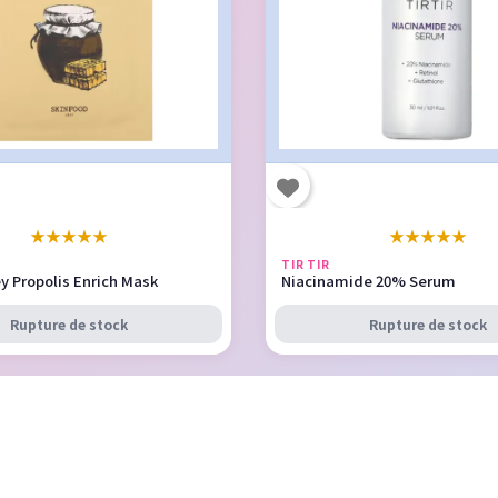
★
★
★
★
★
★
★
★
★
★
TIR TIR
y Propolis Enrich Mask
Niacinamide 20% Serum
Rupture de stock
Rupture de stock