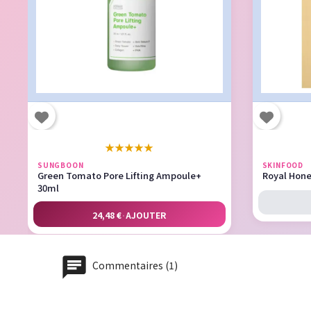
★
★
★
★
★
SUNGBOON
SKINFOOD
Green Tomato Pore Lifting Ampoule+
Royal Hone
30ml
24,48 €
·
AJOUTER
Commentaires (1)