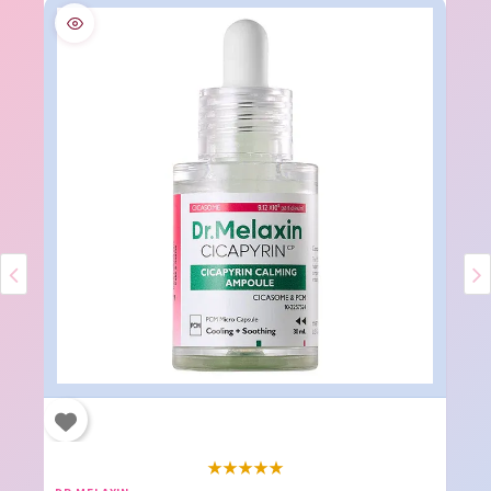
★
★
★
★
★