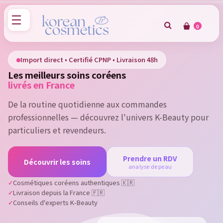
0
×
Sign in
Import direct • Certifié CPNP • Livraison 48h
Les meilleurs soins coréens
You need to be logged in to save products in your wish
livrés en France
list.
De la routine quotidienne aux commandes
professionnelles — découvrez l'univers K-Beauty pour
particuliers et revendeurs.
Cancel
Sign in
Prendre un RDV
Découvrir les soins
analyse de peau
Cosmétiques coréens authentiques 🇰🇷
Livraison depuis la France 🇫🇷
Conseils d'experts K-Beauty