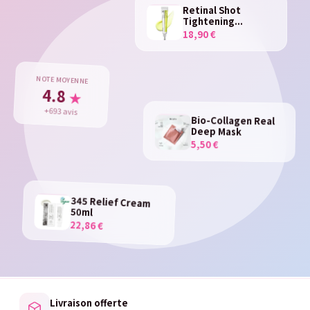
Retinal Shot
Tightening...
18,90 €
NOTE MOYENNE
4.8
★
+693 avis
Bio-Collagen Real
Deep Mask
5,50 €
345 Relief Cream
50ml
22,86 €
Livraison offerte