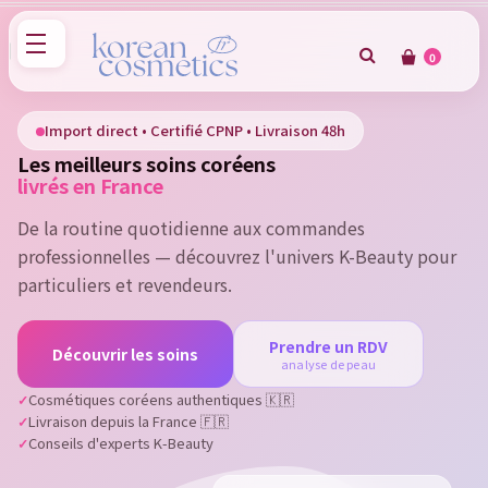
0
×
Sign in
Import direct • Certifié CPNP • Livraison 48h
Les meilleurs soins coréens
You need to be logged in to save products in your wish
livrés en France
list.
De la routine quotidienne aux commandes
professionnelles — découvrez l'univers K-Beauty pour
particuliers et revendeurs.
Cancel
Sign in
Prendre un RDV
Découvrir les soins
analyse de peau
Cosmétiques coréens authentiques 🇰🇷
Livraison depuis la France 🇫🇷
Conseils d'experts K-Beauty