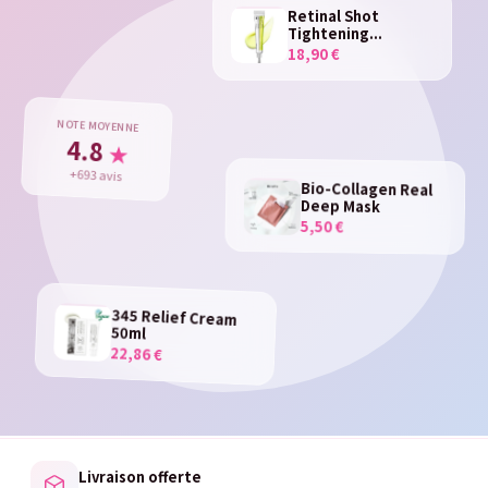
Retinal Shot
Tightening...
18,90 €
NOTE MOYENNE
4.8
★
+693 avis
Bio-Collagen Real
Deep Mask
5,50 €
345 Relief Cream
50ml
22,86 €
Livraison offerte