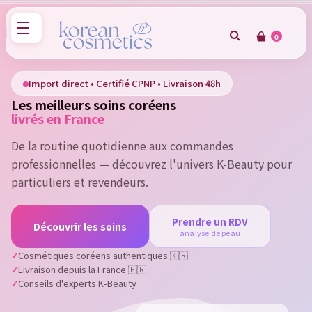
0
×
Sign in
Import direct • Certifié CPNP • Livraison 48h
Les meilleurs soins coréens
You need to be logged in to save products in your wish
livrés en France
list.
De la routine quotidienne aux commandes
professionnelles — découvrez l'univers K-Beauty pour
particuliers et revendeurs.
Cancel
Sign in
Prendre un RDV
Découvrir les soins
analyse de peau
Cosmétiques coréens authentiques 🇰🇷
Livraison depuis la France 🇫🇷
Conseils d'experts K-Beauty