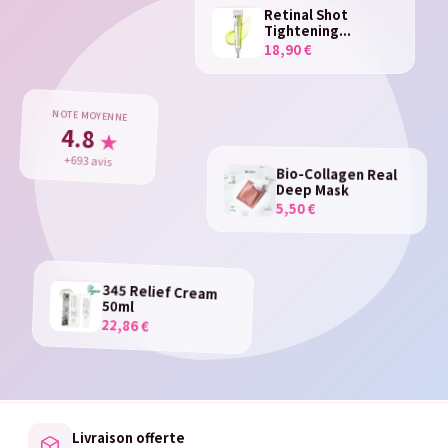
Retinal Shot
Tightening...
18,90 €
NOTE MOYENNE
4.8
★
+693 avis
Bio-Collagen Real
Deep Mask
5,50 €
345 Relief Cream
50ml
22,86 €
Livraison offerte