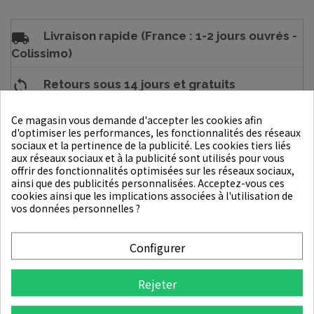
Livraison rapide (France : 1-2 jours ouvrés -
Colissimo)
Retours sous 14 jours et gratuits
Ce magasin vous demande d'accepter les cookies afin
Garanties sécurité avec SG, BPCE, Paypay
d'optimiser les performances, les fonctionnalités des réseaux
ou Stripe
sociaux et la pertinence de la publicité. Les cookies tiers liés
aux réseaux sociaux et à la publicité sont utilisés pour vous
2.5% Récompense de fidélité
offrir des fonctionnalités optimisées sur les réseaux sociaux,
ainsi que des publicités personnalisées. Acceptez-vous ces
cookies ainsi que les implications associées à l'utilisation de
vos données personnelles ?
DESCRIPTION
Configurer
DÉTAILS DU PRODUIT
Rejeter
Cette essence est enrichie de Centella Asiatica, une plante
réputée pour ses propriétés apaisantes et régénérantes. Elle