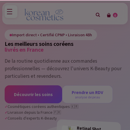
0
×
Sign in
Import direct • Certifié CPNP • Livraison 48h
Les meilleurs soins coréens
You need to be logged in to save products in your wish
livrés en France
list.
De la routine quotidienne aux commandes
professionnelles — découvrez l'univers K-Beauty pour
particuliers et revendeurs.
Cancel
Sign in
Prendre un RDV
Découvrir les soins
analyse de peau
Cosmétiques coréens authentiques 🇰🇷
Livraison depuis la France 🇫🇷
Conseils d'experts K-Beauty
Retinal Shot