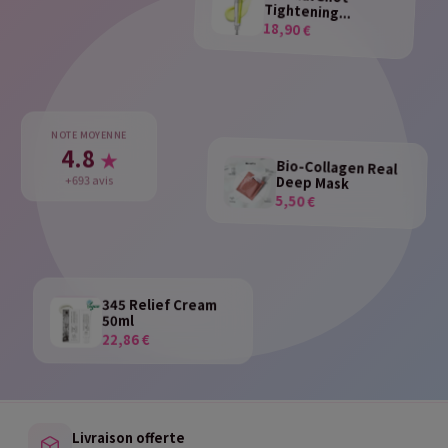
Tightening...
18,90 €
NOTE MOYENNE
4.8
★
Bio-Collagen Real
Deep Mask
+693 avis
5,50 €
345 Relief Cream
50ml
22,86 €
Livraison offerte