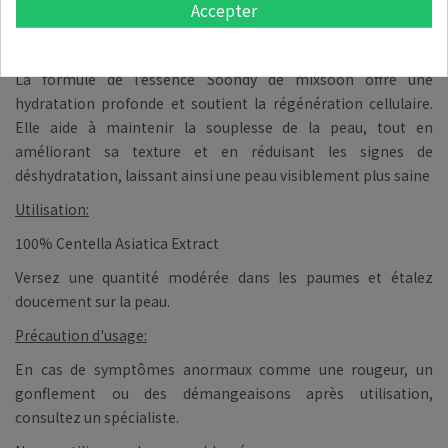
Accepter
favorise la revitalisation de la peau, aidant à atténuer les
signes de fatigue et à restaurer son éclat naturel.
La formule de l'essence Soondy de mixsoon offre une
hydratation profonde et soutient la régénération cellulaire.
Elle aide à maintenir la souplesse de la peau, tout en
améliorant sa texture et en réduisant les signes de
déshydratation, laissant ainsi une peau visiblement plus saine
Utilisation:
100% Centella Asiatica Extract
Versez une quantité modérée dans les paumes et étalez
doucement sur la peau.
Précaution d'usage:
En cas de symptômes anormaux comme une rougeur, un
gonflement ou des démangeaisons après utilisation,
consultez un spécialiste.