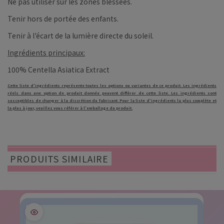
Ne pas utiliser sur les zones blessées.
Tenir hors de portée des enfants.
Tenir à l'écart de la lumière directe du soleil.
Ingrédients principaux:
100% Centella Asiatica Extract
Cette liste d'ingrédients représente toutes les options ou variantes de ce produit. Les ingrédients
réels dans une option de produit donnée peuvent différer de cette liste. Les ingrédients sont
susceptibles de changer à la discrétion du fabricant. Pour la liste d'ingrédients la plus complète et
la plus à jour, veuillez vous référer à l'emballage du produit.
PRODUITS SIMILAIRE