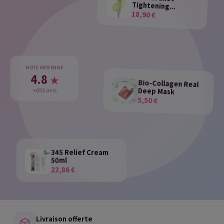
Tightening...
18,90 €
NOTE MOYENNE
4.8
★
Bio-Collagen Real
Deep Mask
+693 avis
5,50 €
345 Relief Cream
50ml
22,86 €
Livraison offerte