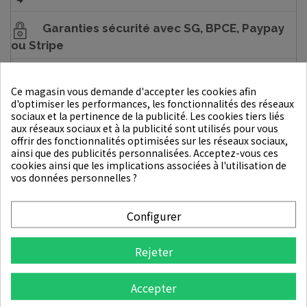
Garanties sécurité avec SG, BPCE, Paypay
ou Stripe
2.5% Récompense de fidélité
Ce magasin vous demande d'accepter les cookies afin
d'optimiser les performances, les fonctionnalités des réseaux
sociaux et la pertinence de la publicité. Les cookies tiers liés
aux réseaux sociaux et à la publicité sont utilisés pour vous
DESCRIPTION
offrir des fonctionnalités optimisées sur les réseaux sociaux,
ainsi que des publicités personnalisées. Acceptez-vous ces
DÉTAILS DU PRODUIT
cookies ainsi que les implications associées à l'utilisation de
vos données personnelles ?
1025 Dokdo Cleanser est un nettoyant pour le visage très apprécié, souvent formulé
Configurer
avec de l'eau de mer de l'île coréenne de Dokdo, reconnue pour ses propriétés
purifiantes et hydratantes. Ce nettoyant est généralement réputé pour sa capacité à
nettoyer en profondeur la peau tout en la laissant douce, souple et hydratée. Il est
Rejeter
souvent adapté à tous les types de peau, même les plus sensibles, et peut être utilisé
comme première étape d'une routine de soins de la peau quotidienne pour une peau
Accepter
propre et fraîche.