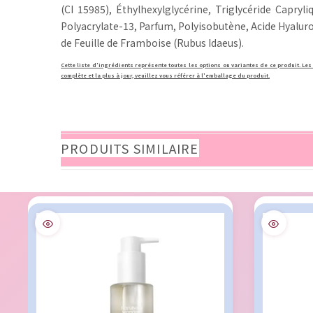
(CI 15985), Éthylhexylglycérine, Triglycéride Capry
Polyacrylate-13, Parfum, Polyisobutène, Acide Hyaluro
de Feuille de Framboise (Rubus Idaeus).
Cette liste d'ingrédients représente toutes les options ou variantes de ce produit. Les
complète et la plus à jour, veuillez vous référer à l'emballage du produit.
PRODUITS SIMILAIRE