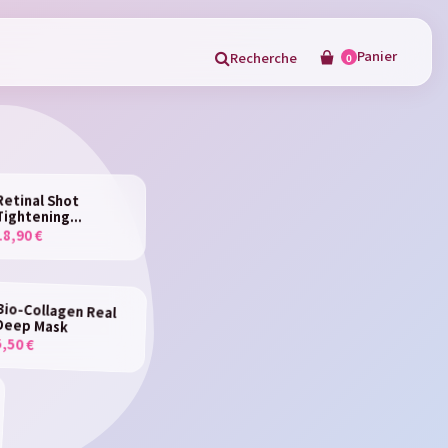
Panier
Recherche
0
×
Retinal Shot
Tightening...
18,90 €
in
Bio-Collagen Real
Deep Mask
5,50 €