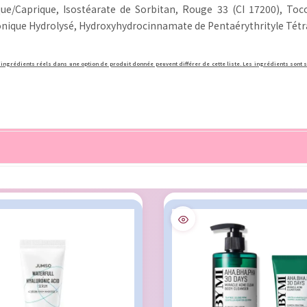
lique/Caprique, Isostéarate de Sorbitan, Rouge 33 (CI 17200), T
nique Hydrolysé, Hydroxyhydrocinnamate de Pentaérythrityle Tétra-d
 ingrédients réels dans une option de produit donnée peuvent différer de cette liste. Les ingrédients sont s