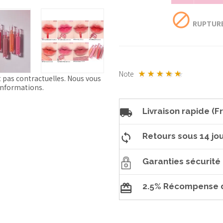
block
RUPTURE
Note
t pas contractuelles. Nous vous
'informations.
Livraison rapide (Fr
Retours sous 14 jou
Garanties sécurité
2.5% Récompense d