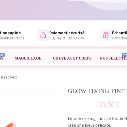
tion rapide
Paiement sécurisé
Échantil
epuis la France
CB, PayPal, Apple Pay
dans ch
EW
**
NS
MAQUILLAGE
CHEVEUX ET CORPS
NOS SÉLECTI
Blended
GLOW FIXING TINT
13,50 €
Le Glow Fixing Tint de Etude H
crée une lueur délicate.