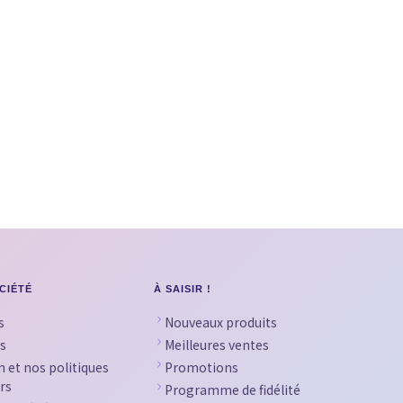
CIÉTÉ
À SAISIR !
s
Nouveaux produits
s
Meilleures ventes
n et nos politiques
Promotions
rs
Programme de fidélité