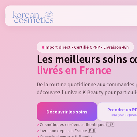
Si
Import direct • Certifié CPNP • Livraison 48h
You
Les meilleurs soins 
livrés en France
De la routine quotidienne aux commandes p
découvrez l'univers K-Beauty pour particuli
Prendre un R
Découvrir les soins
analyse de pea
Cosmétiques coréens authentiques 🇰🇷
Livraison depuis la France 🇫🇷
Conseils d'experts K-Beauty