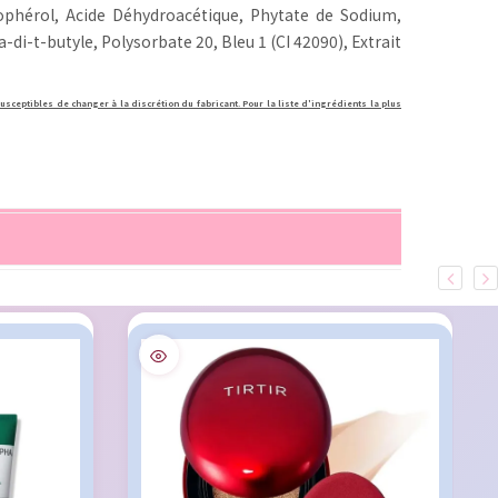
ocophérol, Acide Déhydroacétique, Phytate de Sodium,
i-t-butyle, Polysorbate 20, Bleu 1 (CI 42090), Extrait
usceptibles de changer à la discrétion du fabricant. Pour la liste d'ingrédients la plus