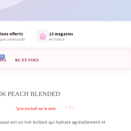
lons offerts
15 magasins
aque commande
en France
***
ONS
KC ET VOUS
 06 PEACH BLENDED
TTC
*prix exclusif sur le web
ouse est un tint brillant qui hydrate agréablement et