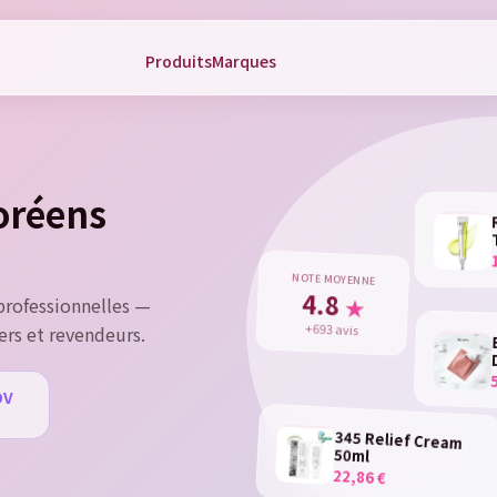
Produits
Marques
gn in
 need to be logged in to save products in your wish list.
coréens
Cancel
Sign 
NOTE MOYENNE
4.8
★
rofessionnelles —
+693 avis
ers et revendeurs.
DV
u
345 Relief Cream
50ml
22,86 €