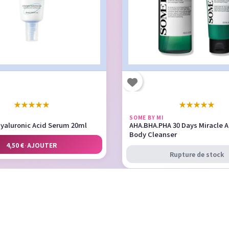
★
★
★
★
★
★
★
★
★
★
SOME BY MI
Hyaluronic Acid Serum 20ml
AHA.BHA.PHA 30 Days Miracle A
Body Cleanser
4,50 €
·
AJOUTER
Rupture de stock