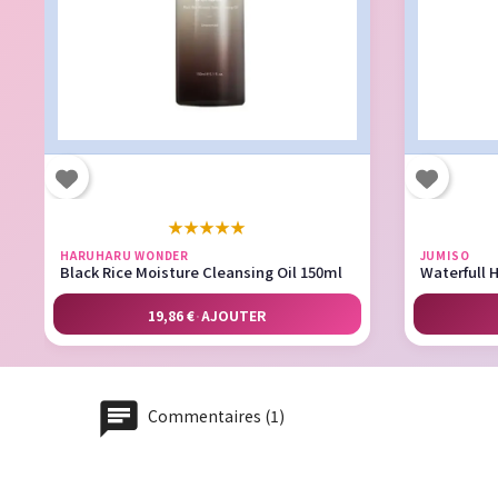
★
★
★
★
★
HARUHARU WONDER
JUMISO
Black Rice Moisture Cleansing Oil 150ml
Waterfull 
19,86 €
·
AJOUTER
Commentaires (1)