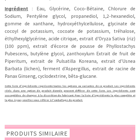
Ingrédient
: Eau, Glycérine, Coco-Bétaïne, Chlorure de
Sodium, Pentylène glycol, propanediol, 1,2-hexanediol,
gomme de xanthane, hydroxyéthylcellulose, glycinate de
cocoyl de potassium, cocoate de potassium, tréhalose,
éthylhexylglycérine, acide citrique, extrait d'Oryza Sativa (riz)
(100 ppm), extrait d'écorce de pousse de Phyllostachys
Pubescens, butylène glycol, zanthoxylum Extrait de fruit de
Piperitum, extrait de Pulsatilla Koreana, extrait d'Usnea
Barbata (lichen), ferment d'Aspergillus, extrait de racine de
Panax Ginseng, cyclodextrine, bêta-glucane.
Cette liste d'ingrédients représente toutes les options ou variantes de ce produit. Les ingrédients
réels dans une option de produit donnée peuvent différer de cette liste. Les ingrédients sont
susceptibles de changer à la discrétion du fabricant. Pour la liste d'ingrédients la plus complète et
la plus à jour, veuillez vous référer à l'emballage du produit.
PRODUITS SIMILAIRE