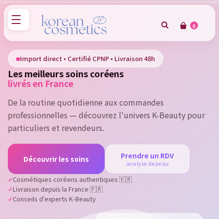
0
×
Sign in
Import direct • Certifié CPNP • Livraison 48h
Les meilleurs soins coréens
You need to be logged in to save products in your wish
livrés en France
list.
De la routine quotidienne aux commandes
professionnelles — découvrez l'univers K-Beauty pour
particuliers et revendeurs.
Cancel
Sign in
Prendre un RDV
Découvrir les soins
analyse de peau
Cosmétiques coréens authentiques 🇰🇷
Livraison depuis la France 🇫🇷
Conseils d'experts K-Beauty