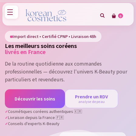
0
×
Sign in
Import direct • Certifié CPNP • Livraison 48h
Les meilleurs soins coréens
You need to be logged in to save products in your wish
livrés en France
list.
De la routine quotidienne aux commandes
professionnelles — découvrez l'univers K-Beauty pour
particuliers et revendeurs.
Cancel
Sign in
Prendre un RDV
Découvrir les soins
analyse de peau
Cosmétiques coréens authentiques 🇰🇷
Livraison depuis la France 🇫🇷
Conseils d'experts K-Beauty