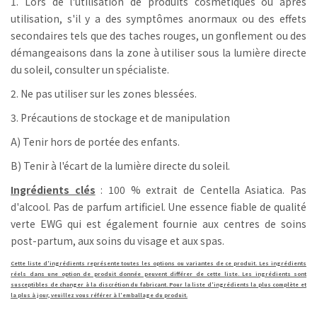
1. Lors de l'utilisation de produits cosmétiques ou après
utilisation, s'il y a des symptômes anormaux ou des effets
secondaires tels que des taches rouges, un gonflement ou des
démangeaisons dans la zone à utiliser sous la lumière directe
du soleil, consulter un spécialiste.
2. Ne pas utiliser sur les zones blessées.
3. Précautions de stockage et de manipulation
A) Tenir hors de portée des enfants.
B) Tenir à l'écart de la lumière directe du soleil.
Ingrédients clés
: 100 % extrait de Centella Asiatica.
Pas
d'alcool.
Pas de parfum artificiel.
Une essence fiable de qualité
verte EWG qui est également fournie aux centres de soins
post-partum, aux soins du visage et aux spas.
Cette liste d'ingrédients représente toutes les options ou variantes de ce produit. Les ingrédients
réels dans une option de produit donnée peuvent différer de cette liste. Les ingrédients sont
susceptibles de changer à la discrétion du fabricant. Pour la liste d'ingrédients la plus complète et
la plus à jour, veuillez vous référer à l'emballage du produit.