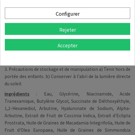
Précaution d’usage
:
Configurer
1. Si vous ressentez des symptômes ou des effets secondaires
inattendus, tels que des éruptions cutanées rouges, un
Rejeter
gonflement ou des démangeaisons, dus à la lumière directe du
soleil lors de l'utilisation ou après l'utilisation de produits
Accepter
cosmétiques, consultez un médecin.
2. Éviter de l'utiliser sur des zones telles que des plaies, etc.
3. Précautions de stockage et de manipulation a) Tenir hors de
portée des enfants. b) Conserver à l'abri de la lumière directe
du soleil.
Ingrédients
:
Eau, Glycérine, Niacinamide, Acide
Tranexamique, Butylène Glycol, Succinate de Diéthoxyéthyle,
1,2-Hexanediol, Arbutine, Hyaluronate de Sodium, Alpha-
Arbutine, Extrait de Fruit de Coccinia Indica, Extrait d'Eclipta
Prostrata, Huile de Graines de Macadamia Integrifolia, Huile de
Fruit d'Olea Europaea, Huile de Graines de Simmondsia