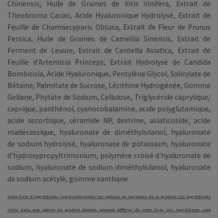
Chinensis, Huile de Graines de Vitis Vinifera, Extrait de
Theobroma Cacao, Acide Hyaluronique Hydrolysé, Extrait de
Feuille de Chamaecyparis Obtusa, Extrait de Fleur de Prunus
Persica, Huile de Graines de Camellia Sinensis, Extrait de
Ferment de Levure, Extrait de Centella Asiatica, Extrait de
Feuille d'Artemisia Princeps, Extrait Hydrolysé de Candida
Bombicola, Acide Hyaluronique, Pentylène Glycol, Salicylate de
Bétaïne, Palmitate de Sucrose, Lécithine Hydrogénée, Gomme
Gellane, Phytate de Sodium, Cellulose,
Triglycéride caprylique/​
caprique, panthénol, cyanocobalamine, acide polyglutamique,
acide ascorbique, céramide NP, dextrine, asiaticoside, acide
madécassique, hyaluronate de diméthylsilanol, hyaluronate
de sodium hydrolysé, hyaluronate de potassium, hyaluronate
d'hydroxypropyltrimonium, polymère croisé d'hyaluronate de
sodium, hyaluronate de sodium diméthylsilanol, hyaluronate
de sodium acétylé, gomme xanthane
Cette liste d'ingrédients représente toutes les options ou variantes de ce produit. Les ingrédients
réels dans une option de produit donnée peuvent différer de cette liste. Les ingrédients sont