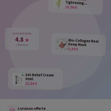
Tightening...
18,90 €
NOTE MOYENNE
4.8
★
Bio-Collagen Real
Deep Mask
+693 avis
5,50 €
345 Relief Cream
50ml
22,86 €
Livraison offerte