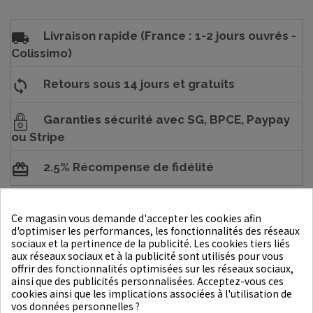
Livraison rapide (France : 1-2 jours ouvrés -
Colissimo)
Retours sous 14 jours et gratuits
Garanties sécurité avec SG, BPCE, Paypay
ou Stripe
2.5% Récompense de fidélité
Ce magasin vous demande d'accepter les cookies afin
DESCRIPTION
d'optimiser les performances, les fonctionnalités des réseaux
sociaux et la pertinence de la publicité. Les cookies tiers liés
DÉTAILS DU PRODUIT
aux réseaux sociaux et à la publicité sont utilisés pour vous
offrir des fonctionnalités optimisées sur les réseaux sociaux,
ainsi que des publicités personnalisées. Acceptez-vous ces
cookies ainsi que les implications associées à l'utilisation de
Mode d'emploi
: Appliquer une quantité appropriée sur la
vos données personnelles ?
peau.