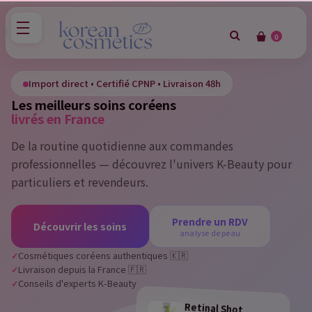
0
×
Sign in
Import direct • Certifié CPNP • Livraison 48h
Les meilleurs soins coréens
You need to be logged in to save products in your wish
livrés en France
list.
De la routine quotidienne aux commandes
professionnelles — découvrez l'univers K-Beauty pour
particuliers et revendeurs.
Cancel
Sign in
Prendre un RDV
Découvrir les soins
analyse de peau
Cosmétiques coréens authentiques 🇰🇷
Livraison depuis la France 🇫🇷
Conseils d'experts K-Beauty
Retinal Shot