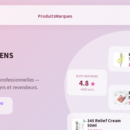
Produits
Marques
gn in
 need to be logged in to save products in your wish list.
ÉENS
Cancel
Sign 
NOTE MOYENNE
rofessionnelles —
4.8
★
ers et revendeurs.
+693 avis
DV
u
345 Relief Cream
50ml