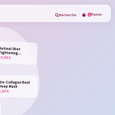
Panier
Recherche
0
×
Retinal Shot
Tightening...
18,90 €
in
Bio-Collagen Real
Deep Mask
5,50 €