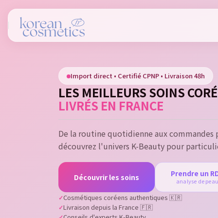
Si
Import direct • Certifié CPNP • Livraison 48h
You
LES MEILLEURS SOINS COR
LIVRÉS EN FRANCE
De la routine quotidienne aux commandes p
découvrez l'univers K-Beauty pour particuli
Prendre un R
Découvrir les soins
analyse de pea
Cosmétiques coréens authentiques 🇰🇷
Livraison depuis la France 🇫🇷
Conseils d'experts K-Beauty