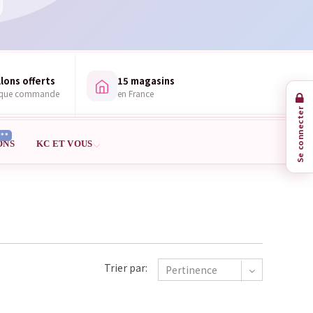
lons offerts
15 magasins
aque commande
en France
Se connecter
***
ONS
KC ET VOUS
Trier par:
Pertinence