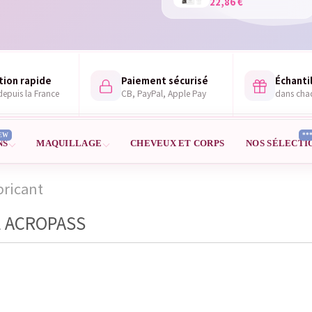
22,86 €
tion rapide
Paiement sécurisé
Échantil
epuis la France
CB, PayPal, Apple Pay
dans ch
EW
**
NS
MAQUILLAGE
CHEVEUX ET CORPS
NOS SÉLECTI
bricant
E ACROPASS