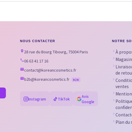
NOUS CONTACTER
NOTRE SO
28 rue du Bourg Tibourg, 75004 Paris
À propo
Magasin
06 63 41 17 16
Livraiso
contact@koreancosmetics.fr
de retou
b2b@koreancosmetics.fr
Conditi
B2B
ventes
Mention
Avis
Instagram
TikTok
Politiqu
Google
confiden
Contact
Plan du 