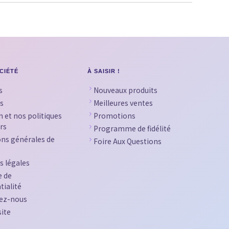
CIÉTÉ
À SAISIR !
s
Nouveaux produits
s
Meilleures ventes
n et nos politiques
Promotions
rs
Programme de fidélité
ons générales de
Foire Aux Questions
s légales
e de
tialité
ez-nous
site