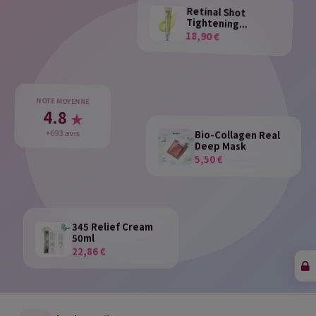
Retinal Shot
Tightening...
18,90 €
NOTE MOYENNE
4.8
★
Bio-Collagen Real
+693 avis
Deep Mask
5,50 €
345 Relief Cream
50ml
22,86 €