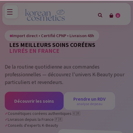
0
×
Sign in
Import direct • Certifié CPNP • Livraison 48h
LES MEILLEURS SOINS CORÉENS
You need to be logged in to save products in your wish
LIVRÉS EN FRANCE
list.
De la routine quotidienne aux commandes
professionnelles — découvrez l'univers K-Beauty pour
Cancel
Sign in
particuliers et revendeurs.
Prendre un RDV
Découvrir les soins
analyse de peau
Cosmétiques coréens authentiques 🇰🇷
Livraison depuis la France 🇫🇷
Conseils d'experts K-Beauty