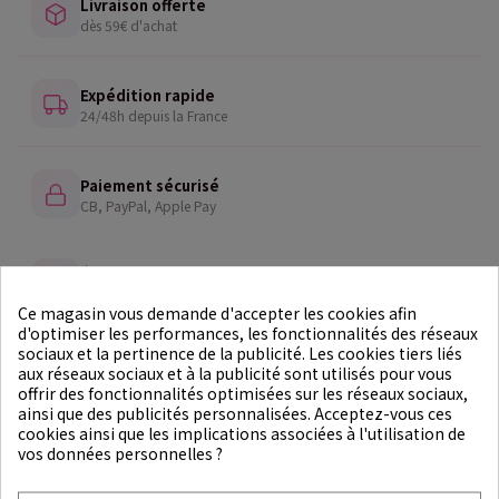
Livraison offerte
dès 59€ d'achat
Expédition rapide
24/48h depuis la France
Paiement sécurisé
CB, PayPal, Apple Pay
Échantillons offerts
dans chaque commande
Ce magasin vous demande d'accepter les cookies afin
d'optimiser les performances, les fonctionnalités des réseaux
sociaux et la pertinence de la publicité. Les cookies tiers liés
15 magasins
aux réseaux sociaux et à la publicité sont utilisés pour vous
en France
offrir des fonctionnalités optimisées sur les réseaux sociaux,
ainsi que des publicités personnalisées. Acceptez-vous ces
cookies ainsi que les implications associées à l'utilisation de
Accueil
Marques
Stylenanda
vos données personnelles ?
Fabricant