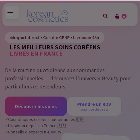
0
×
Sign in
Import direct • Certifié CPNP • Livraison 48h
LES MEILLEURS SOINS CORÉENS
You need to be logged in to save products in your wish
LIVRÉS EN FRANCE
list.
De la routine quotidienne aux commandes
professionnelles — découvrez l'univers K-Beauty pour
Cancel
Sign in
particuliers et revendeurs.
Prendre un RDV
Découvrir les soins
analyse de peau
Cosmétiques coréens authentiques 🇰🇷
Livraison depuis la France 🇫🇷
Conseils d'experts K-Beauty