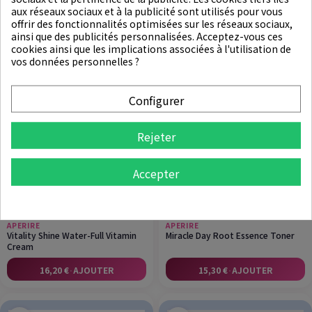
Rupture de stock
Rupture de stock
aux réseaux sociaux et à la publicité sont utilisés pour vous
offrir des fonctionnalités optimisées sur les réseaux sociaux,
ainsi que des publicités personnalisées. Acceptez-vous ces
cookies ainsi que les implications associées à l'utilisation de
vos données personnelles ?
Configurer
Rejeter
Accepter
★
★
★
★
★
★
★
★
★
★
APERIRE
APERIRE
Vitality Shine Water-Full Vitamin
Miracle Day Root Essence Toner
Cream
16,20 €
·
AJOUTER
15,30 €
·
AJOUTER