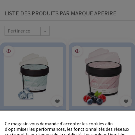
LISTE DES PRODUITS PAR MARQUE APERIRE
Pertinence
★
★
★
★
★
★
★
★
★
★
Ce magasin vous demande d'accepter les cookies afin
APERIRE
APERIRE
Spa Relief Be Frozen Pore Mask
Spa Relief Very Pretty Pore Mask
d'optimiser les performances, les fonctionnalités des réseaux
sociaux et la pertinence de la publicité. Les cookies tiers liés